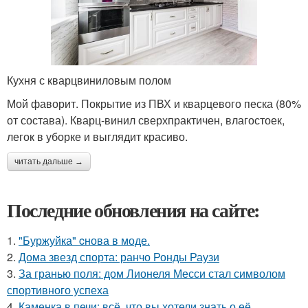
Кухня с кварцвиниловым полом
Мой фаворит. Покрытие из ПВХ и кварцевого песка (80%
от состава). Кварц-винил сверхпрактичен, влагостоек,
легок в уборке и выглядит красиво.
читать дальше →
Последние обновления на сайте:
1.
"Буржуйка" cнова в моде.
2.
Дома звезд спорта: ранчо Ронды Раузи
3.
За гранью поля: дом Лионеля Месси стал символом
спортивного успеха
4.
Каменка в печи: всё, что вы хотели знать о её