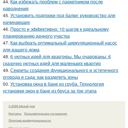
44.
Как избежать проблем с паркетником после
наводнения
45.
Установить подпорки под балки: руководство для
начинающих
46.
Просто и эффективно: 10 шагов к идеальному
планированию дачного участка
47.
Как выбрать оптимальный циркуляционный насос
для вашего дома
48.
6 уютных идей для квартиры. Мы очарованы: 6
сказочно уютных идей для маленьких квартир
49.
Секреты создания функционального и эстетичного
огорода и сада: как разделить зоны
50.
Установка окна в бане из сруба. Технология
установки окон в бане из бруса за три этапа
© 2026 Милый дом
Контакты
Пользовательское соглашение
Политика конфидециальности
Обратная связь