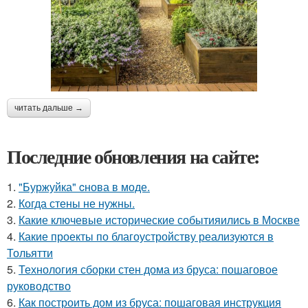
читать дальше →
Последние обновления на сайте:
1.
"Буржуйка" cнова в моде.
2.
Когда стены не нужны.
3.
Какие ключевые исторические событияились в Москве
4.
Какие проекты по благоустройству реализуются в
Тольятти
5.
Технология сборки стен дома из бруса: пошаговое
руководство
6.
Как построить дом из бруса: пошаговая инструкция