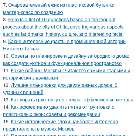
7.
Очаровательный ежик из пластиковой бутылки:
мастер-класс по созданию
8.
Here is a list of 10 questions based on the thought
process about the city of Chita, covering various aspects
such as landmarks, history, culture, and interesting facts:
9.
Какие интересные факты о промышленной истории
Нижнего Тагила
10.
Советы по планировке и дизайну загородного дома:
как создать уютное и функциональное пространство
11.
Какие районы Москвы считаются самыми старыми и
исторически значимыми
12.
Лучшие планировки для двухэтажных домов: 5
удачных решений
13.
Как убрать грунтовку со стекла: эффективные методы
14.
Как эффективно удалить пятна от грунтовки с
пластиковых окон: советы и рекомендации
15.
Какие исторические эпохи наиболее интересно
представлены в музеях Москвы
16.
Преимущества строительства дома из пенобетона