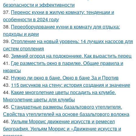
безопасности и эффективности
37.
Перенос кухни в жилую комнату: тенденции и
особенности в 2024 году
38.
Переоборудование кухни в комнату для отдыха:
подходы и идеи
39.
Отопление на новый уровень: 14 лучших насосов для
систем отопления
40.
Зимний огород на подоконнике. Как вырастить перец
41.
Где разместить окно в парилке. Общие правила и
нюансы
42.
Нужно ли окно в бане. Окно в бане За и Против
43.
115 рисунков на стену: история создания и значение
44.
Какие многолетние цветы посадить на клумбе.
Многолетние цветы для клумбы
45.
Стандартные размеры базальтового утеплителя.
Свойства утеплителей на основе базальтового волокна
46.
Уильям Моррис движение искусств и ремесел
биография. Уильям Моррис и «Движение искусств и
ремесел»