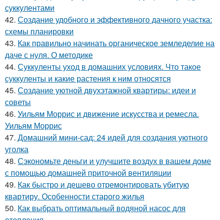
суккулентами
42.
Создание удобного и эффективного дачного участка:
схемы планировки
43.
Как правильно начинать органическое земледелие на
даче с нуля. О методике
44.
Суккуленты уход в домашних условиях. Что такое
суккуленты и какие растения к ним относятся
45.
Создание уютной двухэтажной квартиры: идеи и
советы
46.
Уильям Моррис и движение искусства и ремесла.
Уильям Моррис
47.
Домашний мини-сад: 24 идей для создания уютного
уголка
48.
Сэкономьте деньги и улучшите воздух в вашем доме
с помощью домашней приточной вентиляции
49.
Как быстро и дешево отремонтировать убитую
квартиру. Особенности старого жилья
50.
Как выбрать оптимальный водяной насос для
отопления