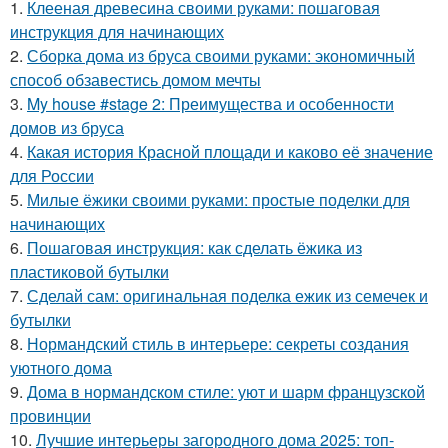
1.
Клееная древесина своими руками: пошаговая
инструкция для начинающих
2.
Сборка дома из бруса своими руками: экономичный
способ обзавестись домом мечты
3.
My house #stage 2: Преимущества и особенности
домов из бруса
4.
Какая история Красной площади и каково её значение
для России
5.
Милые ёжики своими руками: простые поделки для
начинающих
6.
Пошаговая инструкция: как сделать ёжика из
пластиковой бутылки
7.
Сделай сам: оригинальная поделка ежик из семечек и
бутылки
8.
Нормандский стиль в интерьере: секреты создания
уютного дома
9.
Дома в нормандском стиле: уют и шарм французской
провинции
10.
Лучшие интерьеры загородного дома 2025: топ-