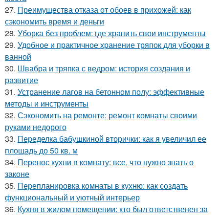
27.
Преимущества отказа от обоев в прихожей: как
сэкономить время и деньги
28.
Уборка без проблем: где хранить свои инструменты
29.
Удобное и практичное хранение тряпок для уборки в
ванной
30.
Швабра и тряпка с ведром: история создания и
развитие
31.
Устранение лагов на бетонном полу: эффективные
методы и инструменты
32.
Сэкономить на ремонте: ремонт комнаты своими
руками недорого
33.
Переделка бабушкиной вторички: как я увеличил ее
площадь до 50 кв. м
34.
Перенос кухни в комнату: все, что нужно знать о
законе
35.
Перепланировка комнаты в кухню: как создать
функциональный и уютный интерьер
36.
Кухня в жилом помещении: кто был ответственен за