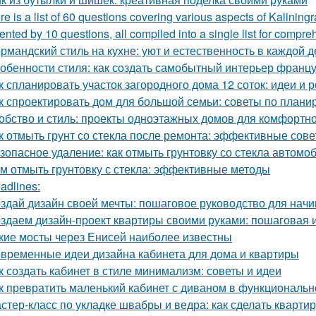
re is a list of 60 questions covering various aspects of Kalining
ented by 10 questions, all compiled into a single list for compre
рмандский стиль на кухне: уют и естественность в каждой д
обенности стиля: как создать самобытный интерьер франц
к спланировать участок загородного дома 12 соток: идеи и
к спроектировать дом для большой семьи: советы по плани
обство и стиль: проекты одноэтажных домов для комфортн
к отмыть грунт со стекла после ремонта: эффективные сов
зопасное удаление: как отмыть грунтовку со стекла автомо
м отмыть грунтовку с стекла: эффективные методы
adlines:
здай дизайн своей мечты: пошаговое руководство для нач
здаем дизайн-проект квартиры своими руками: пошаговая 
кие мосты через Енисей наиболее известны
временные идеи дизайна кабинета для дома и квартиры
к создать кабинет в стиле минимализм: советы и идеи
к превратить маленький кабинет с диваном в функциональн
стер-класс по укладке швабры и ведра: как сделать квартир