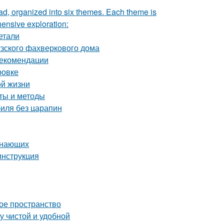
rad, organized into six themes. Each theme is
hensive exploration:
етали
узского фахверкового дома
 рекомендации
ровке
ой жизни
еты и методы
биля без царапин
инающих
инструкция
ое пространство
у чистой и удобной