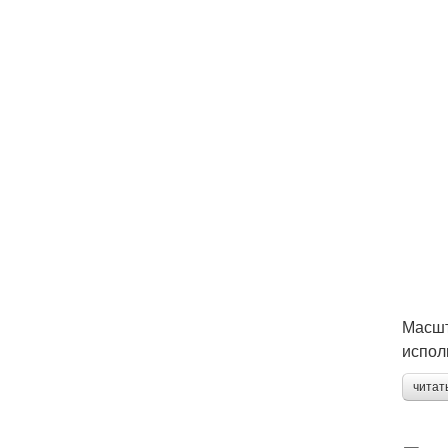
Масшт
испол
читат