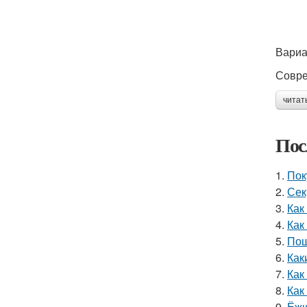
Вариа
Совре
читат
Пос
1.
Пок
2.
Сек
3.
Как
4.
Как
5.
Пош
6.
Как
7.
Как
8.
Как
9.
Ёжи