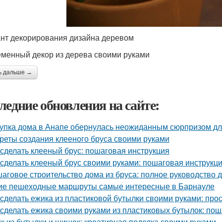
нт декорирования дизайна деревом
менный декор из дерева своими руками
ь дальше →
ледние обновления на сайте:
упка дома в Анапе обернулась неожиданным сюрпризом дл
реты создания клееного бруса своими руками
 сделать клееный брус: пошаговая инструкция
 сделать клееный брус своими руками: пошаговая инструкц
аговое строительство дома из бруса: полное руководство
ие пешеходные маршруты самые интересные в Барнауле
 сделать ежика из пластиковой бутылки своими руками: про
 сделать ежика своими руками из пластиковых бутылок: по
к из бутылки и шишек: креативная поделка своими руками