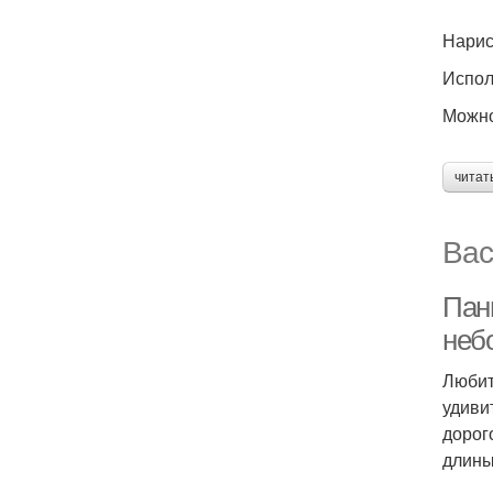
Нарис
Испол
Можно
читат
Вас
Пан
неб
Любит
удиви
дорог
длины