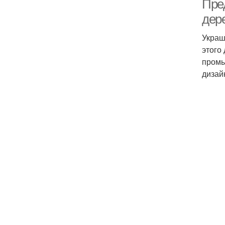
Пре
дер
Украш
этого
промы
дизай