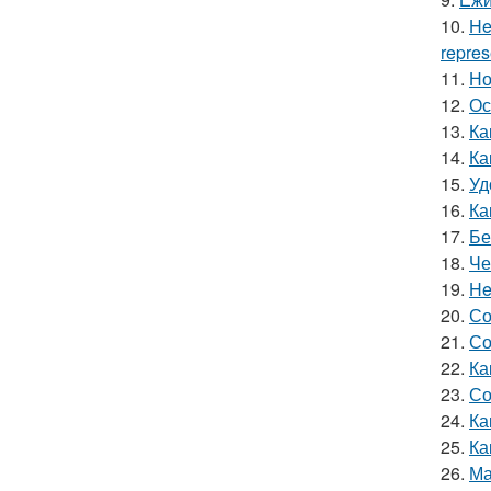
10.
He
repres
11.
Но
12.
Ос
13.
Ка
14.
Ка
15.
Уд
16.
Ка
17.
Бе
18.
Че
19.
He
20.
Со
21.
Со
22.
Ка
23.
Со
24.
Ка
25.
Ка
26.
Ма