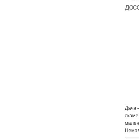
дос
Дача 
скаме
мален
Немал