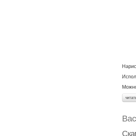
Нарис
Испол
Можно
читат
Вас
Ска