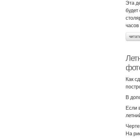
Эта д
будет
столя
часов
читат
Лет
фот
Как с
постр
В доп
Если 
летни
Черте
На ри