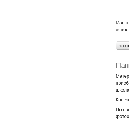
Масшт
испол
читат
Пан
Матер
приоб
школа
Конеч
Но на
фотоо