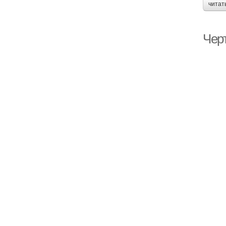
читат
Чер