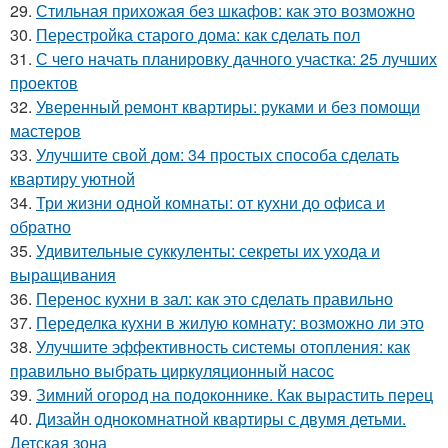
29.
Стильная прихожая без шкафов: как это возможно
30.
Перестройка старого дома: как сделать пол
31.
С чего начать планировку дачного участка: 25 лучших
проектов
32.
Уверенный ремонт квартиры: руками и без помощи
мастеров
33.
Улучшите свой дом: 34 простых способа сделать
квартиру уютной
34.
Три жизни одной комнаты: от кухни до офиса и
обратно
35.
Удивительные суккуленты: секреты их ухода и
выращивания
36.
Перенос кухни в зал: как это сделать правильно
37.
Переделка кухни в жилую комнату: возможно ли это
38.
Улучшите эффективность системы отопления: как
правильно выбрать циркуляционный насос
39.
Зимний огород на подоконнике. Как вырастить перец
40.
Дизайн однокомнатной квартиры с двумя детьми.
Детская зона