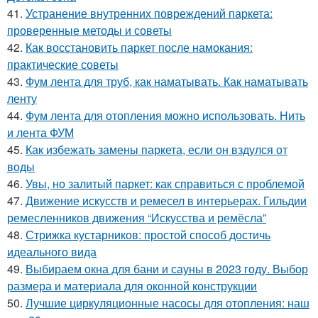
41.
Устранение внутренних повреждений паркета:
проверенные методы и советы
42.
Как восстановить паркет после намокания:
практические советы
43.
Фум лента для труб, как наматывать. Как наматывать
ленту
44.
Фум лента для отопления можно использовать. Нить
и лента ФУМ
45.
Как избежать замены паркета, если он вздулся от
воды
46.
Увы, но залитый паркет: как справиться с проблемой
47.
Движение искусств и ремесел в интерьерах. Гильдии
ремесленников движения “Искусства и ремёсла”
48.
Стрижка кустарников: простой способ достичь
идеального вида
49.
Выбираем окна для бани и сауны в 2023 году. Выбор
размера и материала для оконной конструкции
50.
Лучшие циркуляционные насосы для отопления: наш