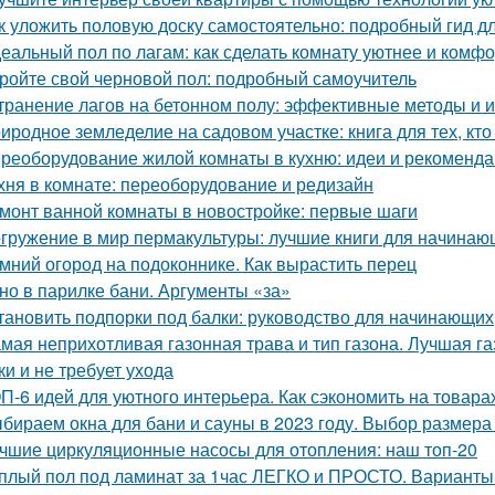
к уложить половую доску самостоятельно: подробный гид 
еальный пол по лагам: как сделать комнату уютнее и комф
ройте свой черновой пол: подробный самоучитель
транение лагов на бетонном полу: эффективные методы и 
иродное земледелие на садовом участке: книга для тех, кто
реоборудование жилой комнаты в кухню: идеи и рекоменд
хня в комнате: переоборудование и редизайн
монт ванной комнаты в новостройке: первые шаги
гружение в мир пермакультуры: лучшие книги для начинаю
мний огород на подоконнике. Как вырастить перец
но в парилке бани. Аргументы «за»
тановить подпорки под балки: руководство для начинающих
мая неприхотливая газонная трава и тип газона. Лучшая га
ки и не требует ухода
П-6 идей для уютного интерьера. Как сэкономить на товара
бираем окна для бани и сауны в 2023 году. Выбор размера
чшие циркуляционные насосы для отопления: наш топ-20
плый пол под ламинат за 1час ЛЕГКО и ПРОСТО. Варианты 