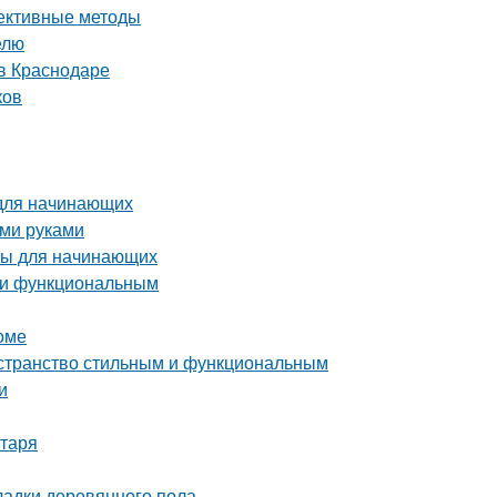
фективные методы
елю
в Краснодаре
ков
 для начинающих
ими руками
ты для начинающих
м и функциональным
оме
остранство стильным и функциональным
и
нтаря
ладки деревянного пола