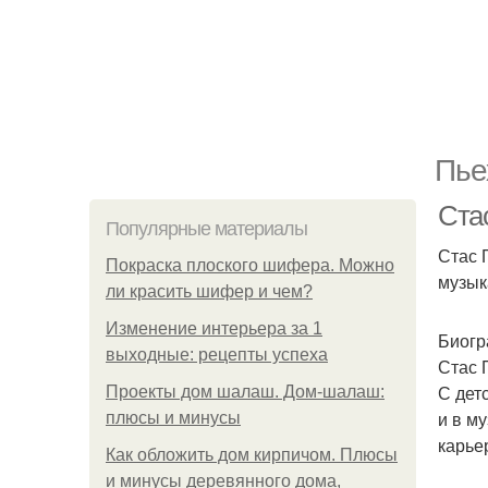
Пье
Ста
Популярные материалы
Стас 
Покраска плоского шифера. Можно
музык
ли красить шифер и чем?
Изменение интерьера за 1
Биогр
выходные: рецепты успеха
Стас 
С дет
Проекты дом шалаш. Дом-шалаш:
и в м
плюсы и минусы
карье
Как обложить дом кирпичом. Плюсы
и минусы деревянного дома,