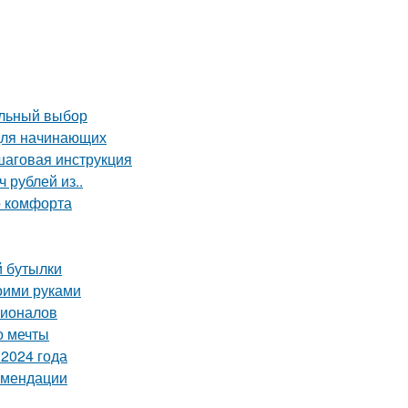
ильный выбор
 для начинающих
шаговая инструкция
 рублей из..
о комфорта
й бутылки
оими руками
сионалов
о мечты
2024 года
комендации