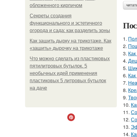
обложенного кирпичом
читат
Секреты создания
Пос
функционального и эстетичного
огорода и сада: как разделить зоны
1.
Пол
Как зашить дырку на трикотаже. Как
2.
Пош
«зашить» дырочку на трикотаже
3.
Как
Что можно сделать из пластиковых
4.
Деш
пятилитровых бутылок. 5
5.
Шик
необычных идей применения
6.
Как
пластиковых 5 литровых бутылок
7.
Hea
на даче
8.
Кре
9.
Тво
10.
Ка
11.
Со
12.
Со
13.
Эф
14.
Ка