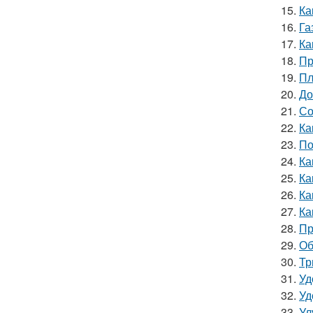
15.
Ка
16.
Га
17.
Ка
18.
Пр
19.
Пл
20.
До
21.
Со
22.
Ка
23.
По
24.
Ка
25.
Ка
26.
Ка
27.
Ка
28.
Пр
29.
Об
30.
Тр
31.
Уд
32.
Уд
33.
Ул