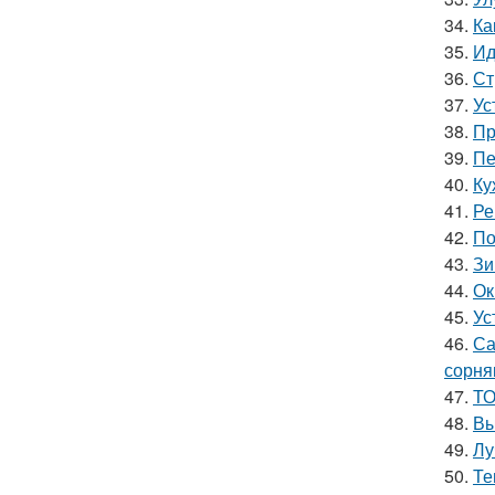
34.
Ка
35.
Ид
36.
Ст
37.
Ус
38.
Пр
39.
Пе
40.
Ку
41.
Ре
42.
По
43.
Зи
44.
Ок
45.
Ус
46.
Са
сорня
47.
ТО
48.
Вы
49.
Лу
50.
Те