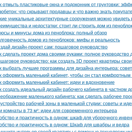
к отмыть пластиковые окна и подоконник от грунтовки: эф
зобетон: что скрывают продавцы и что важно знать покупат
кие уникальные архитектурные сооружения можно увидеть 
еимущества и недостатки: стоит ли строить дом из пенобло
юсы и минусы дома из пеноблока: полный обзор
лговечность домов из пеноблоков: мифы и реальность
здай дизайн-проект сам: пошаговое руководство
к сделать проект дома своими руками: полное руководство
шаговое руководство: как создать 3D проект квартиры сво
к выбрать лучшие программы для дизайна интерьера: сове
к оформить маленький кабинет, чтобы он стал комфортны
к оформить маленький кабинет: идеи и вдохновение
к создать идеальный дизайн рабочего кабинета в частном д
еображение маленького кабинета: как сделать рабочее пр
устройство рабочей зоны в маленькой студии: советы и иде
и комнаты в 73 м²: идеи для современного интерьера
обство и практичность в одном: шкаф для уборочного инве
обство и практичность в одном: Шкаф для швабры и ведра
учшите интерьер своей квартиры с помощью технологии ук