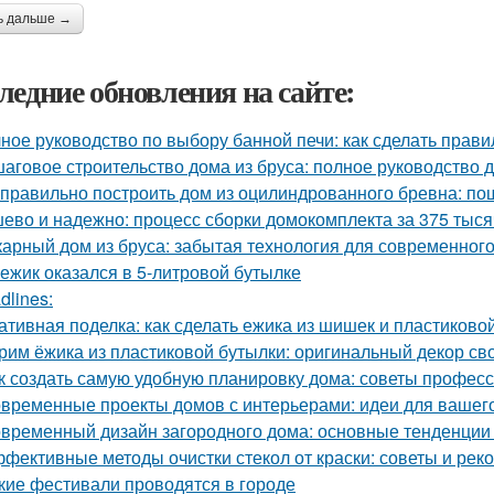
ь дальше →
ледние обновления на сайте:
ное руководство по выбору банной печи: как сделать прав
аговое строительство дома из бруса: полное руководство
 правильно построить дом из оцилиндрованного бревна: по
ево и надежно: процесс сборки домокомплекта за 375 тысяч
арный дом из бруса: забытая технология для современног
 ежик оказался в 5-литровой бутылке
dlines:
ативная поделка: как сделать ежика из шишек и пластиково
рим ёжика из пластиковой бутылки: оригинальный декор св
к создать самую удобную планировку дома: советы профес
временные проекты домов с интерьерами: идеи для вашег
временный дизайн загородного дома: основные тенденции 
фективные методы очистки стекол от краски: советы и ре
кие фестивали проводятся в городе