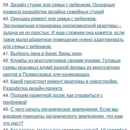
39.
Дизайн студии для семьи с ребенком. Основные
правила разработки дизайна семейных студий
40.
Однушка ремонт для семьи с ребенком.
Эргономичная планировка однокомнатной квартиры –
задача не из простых. И еще сложнее она кажется, если
такое малогабаритное помещение нужно адаптировать
для семьи с ребенком.
41.
Выбрать окна в баню. Виды окон
42.
Клумбы из многолетников своими руками. Готовые
схемы красивых клумб разной формы из многолетних
цветов в Подмосковье для начинающих
43.
Какой предстоит ремонт квартиры в новостройке.
Разработка дизайн-проекта
44.
Подъем паркетной доски: как справиться с
проблемой
45.
С чего начать органическое земледелие. Если мы
внедрим принципы органического земледелия, что нам
это даст?
46.
Как сделать маленькую квартиру уютной. 10 способов