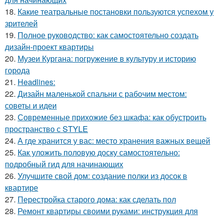
18.
Какие театральные постановки пользуются успехом у
зрителей
19.
Полное руководство: как самостоятельно создать
дизайн-проект квартиры
20.
Музеи Кургана: погружение в культуру и историю
города
21.
Headlines:
22.
Дизайн маленькой спальни с рабочим местом:
советы и идеи
23.
Современные прихожие без шкафа: как обустроить
пространство с STYLE
24.
А где хранится у вас: место хранения важных вещей
25.
Как уложить половую доску самостоятельно:
подробный гид для начинающих
26.
Улучшите свой дом: создание полки из досок в
квартире
27.
Перестройка старого дома: как сделать пол
28.
Ремонт квартиры своими руками: инструкция для