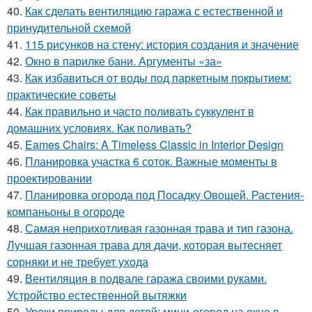
40.
Как сделать вентиляцию гаража с естественной и
принудительной схемой
41.
115 рисунков на стену: история создания и значение
42.
Окно в парилке бани. Аргументы «за»
43.
Как избавиться от воды под паркетным покрытием:
практические советы
44.
Как правильно и часто поливать суккулент в
домашних условиях. Как поливать?
45.
Eames Chairs: A Timeless Classic in Interior Design
46.
Планировка участка 6 соток. Важные моменты в
проектировании
47.
Планировка огорода под Посадку Овощей. Растения-
компаньоны в огороде
48.
Самая неприхотливая газонная трава и тип газона.
Лучшая газонная трава для дачи, которая вытесняет
сорняки и не требует ухода
49.
Вентиляция в подвале гаража своими руками.
Устройство естественной вытяжки
50.
Уроки природы для детей: мини-огород на окне в