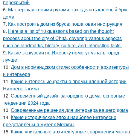
перекрытий
6.
Мастерская своими руками: как сделать клееный брус
дома
7.
Как построить дом из бруса: пошаговая инструкция
8.
Here is a list of 10 questions based on the thought
process about the city of Chita, covering various aspects
such as landmarks, history, culture, and interesting facts:
9.
Какие экскурсии по Ижевску помогут узнать город
лучше
10.
Дом в нормандском стиле: особенности архитектуры
и интерьера
11.
Какие интересные факты о промышленной истории
Нижнего Тагила
12.
Современный дизайн загородного дома: основные
тенденции 2024 года
13.
Современные решения для интерьера вашего дома
14.
Какие исторические эпохи наиболее интересно
представлены в музеях Москвы
15.
Какие уникальные архитектурные сооружения можно