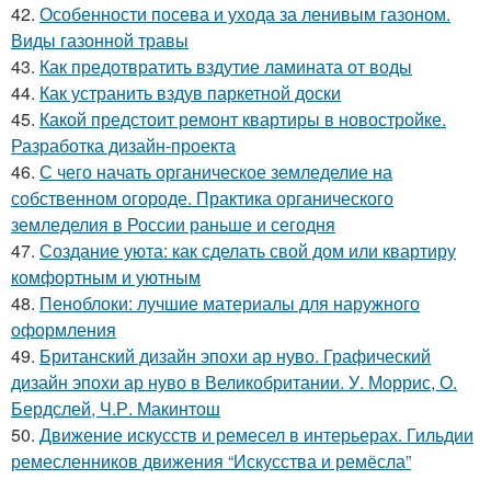
42.
Особенности посева и ухода за ленивым газоном.
Виды газонной травы
43.
Как предотвратить вздутие ламината от воды
44.
Как устранить вздув паркетной доски
45.
Какой предстоит ремонт квартиры в новостройке.
Разработка дизайн-проекта
46.
С чего начать органическое земледелие на
собственном огороде. Практика органического
земледелия в России раньше и сегодня
47.
Создание уюта: как сделать свой дом или квартиру
комфортным и уютным
48.
Пеноблоки: лучшие материалы для наружного
оформления
49.
Британский дизайн эпохи ар нуво. Графический
дизайн эпохи ар нуво в Великобритании. У. Моррис, О.
Бердслей, Ч.Р. Макинтош
50.
Движение искусств и ремесел в интерьерах. Гильдии
ремесленников движения “Искусства и ремёсла”