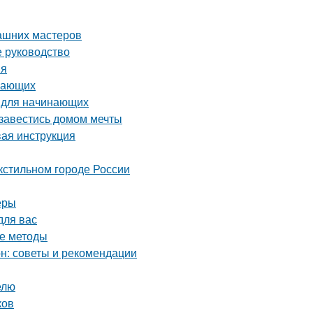
ашних мастеров
е руководство
ия
инающих
о для начинающих
бзавестись домом мечты
вая инструкция
кстильном городе России
еры
для вас
ые методы
он: советы и рекомендации
елю
ков