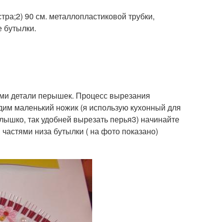
тра;2) 90 см. металлопластиковой трубки,
 бутылки.
ами детали перышек. Процесс вырезания
дим маленький ножик (я использую кухонный для
лышко, так удобней вырезать перья3) начинайте
частями низа бутылки ( на фото показано)