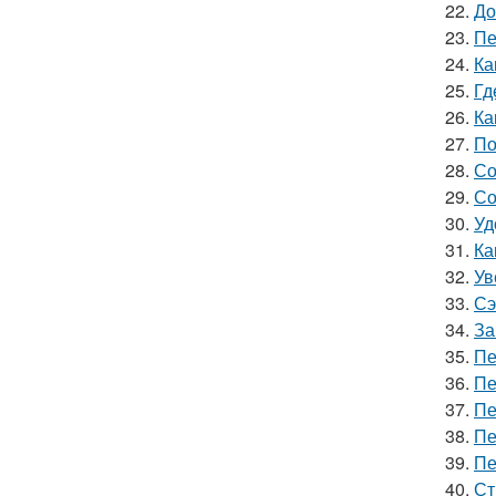
22.
До
23.
Пе
24.
Ка
25.
Гд
26.
Ка
27.
По
28.
Со
29.
Со
30.
Уд
31.
Ка
32.
Ув
33.
Сэ
34.
За
35.
Пе
36.
Пе
37.
Пе
38.
Пе
39.
Пе
40.
Ст