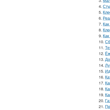
3.
Мал
4.
Сту
5.
Кле
6.
Реа
7.
Как
8.
Кле
9.
Как
10.
Сб
11.
Те
12.
Ёж
13.
До
14.
Лу
15.
Ид
16.
Ка
17.
Ка
18.
Ка
19.
Ка
20.
Га
21.
Пр