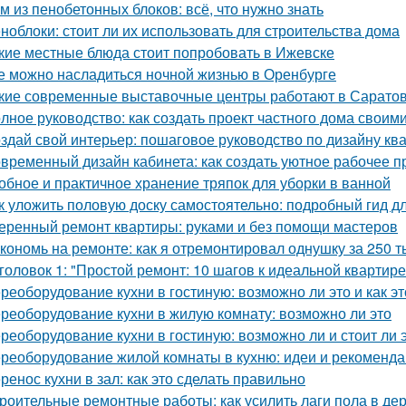
м из пенобетонных блоков: всё, что нужно знать
ноблоки: стоит ли их использовать для строительства дома
кие местные блюда стоит попробовать в Ижевске
е можно насладиться ночной жизнью в Оренбурге
кие современные выставочные центры работают в Сарато
лное руководство: как создать проект частного дома своим
здай свой интерьер: пошаговое руководство по дизайну кв
временный дизайн кабинета: как создать уютное рабочее п
обное и практичное хранение тряпок для уборки в ванной
к уложить половую доску самостоятельно: подробный гид 
еренный ремонт квартиры: руками и без помощи мастеров
кономь на ремонте: как я отремонтировал однушку за 250 т
головок 1: "Простой ремонт: 10 шагов к идеальной квартире
реоборудование кухни в гостиную: возможно ли это и как эт
реоборудование кухни в жилую комнату: возможно ли это
реоборудование кухни в гостиную: возможно ли и стоит ли 
реоборудование жилой комнаты в кухню: идеи и рекоменд
ренос кухни в зал: как это сделать правильно
роительные ремонтные работы: как усилить лаги пола в д