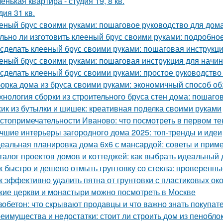
енькая квартира - студия 19, 8 кв.
дия 31 кв.
еный брус своими руками: пошаговое руководство для дом
льно ли изготовить клееный брус своими руками: подробно
 сделать клееный брус своими руками: пошаговая инструкц
еный брус своими руками: пошаговая инструкция для нач
 сделать клееный брус своими руками: простое руководств
орка дома из бруса своими руками: экономичный способ о
хнология сборки из строительного бруса стен дома: пошаго
ик из бутылки и шишек: креативная поделка своими руками
стопримечательности Иваново: что посмотреть в первом те
чшие интерьеры загородного дома 2025: топ-тренды и идеи
еальная планировка дома 6х6 с мансардой: советы и прим
талог проектов домов и коттеджей: как выбрать идеальный 
к быстро и дешево отмыть грунтовку со стекла: проверенн
к эффективно удалить пятна от грунтовки с пластиковых ок
кие церкви и монастыри можно посмотреть в Москве
зобетон: что скрывают продавцы и что важно знать покупат
еимущества и недостатки: стоит ли строить дом из пенобло