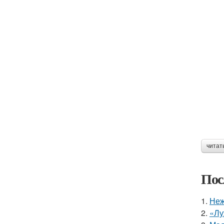
читат
Пос
1.
Неж
2.
«Лу