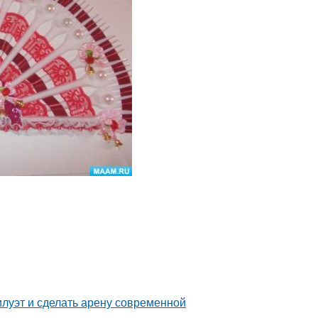
илуэт и сделать арену современной