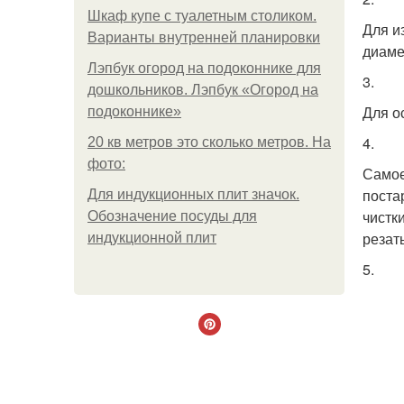
Шкаф купе с туалетным столиком.
Для и
Варианты внутренней планировки
диаме
Лэпбук огород на подоконнике для
3.
дошкольников. Лэпбук «Огород на
Для о
подоконнике»
4.
20 кв метров это сколько метров. На
фото:
Самое
поста
Для индукционных плит значок.
чистк
Обозначение посуды для
резат
индукционной плит
5.