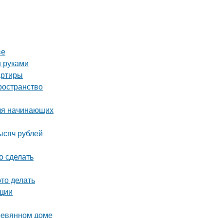
ве
и руками
артиры
ространство
для начинающих
ысяч рублей
о сделать
это делать
ации
еревянном доме