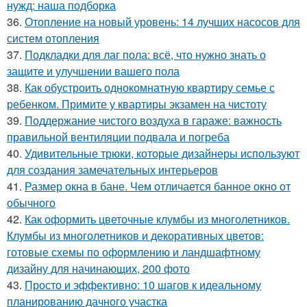
нужд: наша подборка
36.
Отопление на новый уровень: 14 лучших насосов для
систем отопления
37.
Подкладки для лаг пола: всё, что нужно знать о
защите и улучшении вашего пола
38.
Как обустроить однокомнатную квартиру семье с
ребенком. Примите у квартиры экзамен на чистоту
39.
Поддержание чистого воздуха в гараже: важность
правильной вентиляции подвала и погреба
40.
Удивительные трюки, которые дизайнеры используют
для создания замечательных интерьеров
41.
Размер окна в бане. Чем отличается банное окно от
обычного
42.
Как оформить цветочные клумбы из многолетников.
Клумбы из многолетников и декоративных цветов:
готовые схемы по оформлению и ландшафтному
дизайну для начинающих, 200 фото
43.
Просто и эффективно: 10 шагов к идеальному
планированию дачного участка