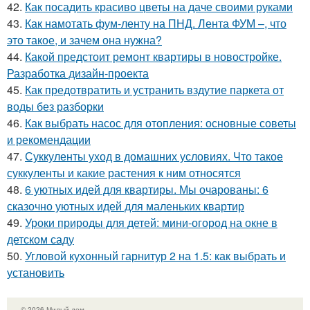
42.
Как посадить красиво цветы на даче своими руками
43.
Как намотать фум-ленту на ПНД. Лента ФУМ –, что
это такое, и зачем она нужна?
44.
Какой предстоит ремонт квартиры в новостройке.
Разработка дизайн-проекта
45.
Как предотвратить и устранить вздутие паркета от
воды без разборки
46.
Как выбрать насос для отопления: основные советы
и рекомендации
47.
Суккуленты уход в домашних условиях. Что такое
суккуленты и какие растения к ним относятся
48.
6 уютных идей для квартиры. Мы очарованы: 6
сказочно уютных идей для маленьких квартир
49.
Уроки природы для детей: мини-огород на окне в
детском саду
50.
Угловой кухонный гарнитур 2 на 1.5: как выбрать и
установить
© 2026 Милый дом