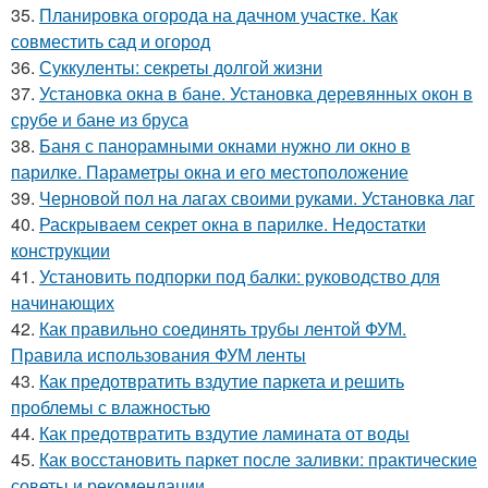
35.
Планировка огорода на дачном участке. Как
совместить сад и огород
36.
Суккуленты: секреты долгой жизни
37.
Установка окна в бане. Установка деревянных окон в
срубе и бане из бруса
38.
Баня с панорамными окнами нужно ли окно в
парилке. Параметры окна и его местоположение
39.
Черновой пол на лагах своими руками. Установка лаг
40.
Раскрываем секрет окна в парилке. Недостатки
конструкции
41.
Установить подпорки под балки: руководство для
начинающих
42.
Как правильно соединять трубы лентой ФУМ.
Правила использования ФУМ ленты
43.
Как предотвратить вздутие паркета и решить
проблемы с влажностью
44.
Как предотвратить вздутие ламината от воды
45.
Как восстановить паркет после заливки: практические
советы и рекомендации