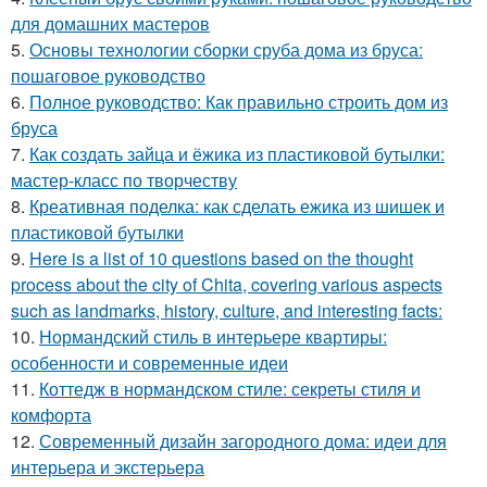
для домашних мастеров
5.
Основы технологии сборки сруба дома из бруса:
пошаговое руководство
6.
Полное руководство: Как правильно строить дом из
бруса
7.
Как создать зайца и ёжика из пластиковой бутылки:
мастер-класс по творчеству
8.
Креативная поделка: как сделать ежика из шишек и
пластиковой бутылки
9.
Here is a list of 10 questions based on the thought
process about the city of Chita, covering various aspects
such as landmarks, history, culture, and interesting facts:
10.
Нормандский стиль в интерьере квартиры:
особенности и современные идеи
11.
Коттедж в нормандском стиле: секреты стиля и
комфорта
12.
Современный дизайн загородного дома: идеи для
интерьера и экстерьера