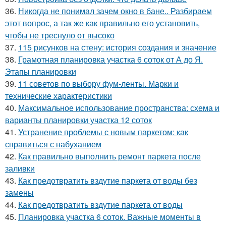
36.
Никогда не понимал зачем окно в бане.. Разбираем
этот вопрос, а так же как правильно его установить,
чтобы не треснуло от высоко
37.
115 рисунков на стену: история создания и значение
38.
Грамотная планировка участка 6 соток от А до Я.
Этапы планировки
39.
11 советов по выбору фум-ленты. Марки и
технические характеристики
40.
Максимальное использование пространства: схема и
варианты планировки участка 12 соток
41.
Устранение проблемы с новым паркетом: как
справиться с набуханием
42.
Как правильно выполнить ремонт паркета после
заливки
43.
Как предотвратить вздутие паркета от воды без
замены
44.
Как предотвратить вздутие паркета от воды
45.
Планировка участка 6 соток. Важные моменты в