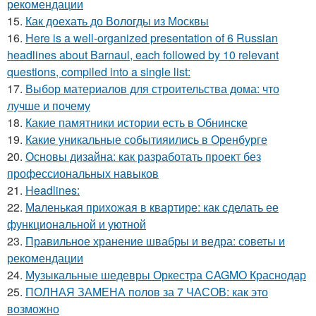
рекомендации
15.
Как доехать до Вологды из Москвы
16.
Here is a well-organized presentation of 6 Russian
headlines about Barnaul, each followed by 10 relevant
questions, compiled into a single list:
17.
Выбор материалов для строительства дома: что
лучше и почему
18.
Какие памятники истории есть в Обнинске
19.
Какие уникальные событияились в Оренбурге
20.
Основы дизайна: как разработать проект без
профессиональных навыков
21.
Headlines:
22.
Маленькая прихожая в квартире: как сделать ее
функциональной и уютной
23.
Правильное хранение швабры и ведра: советы и
рекомендации
24.
Музыкальные шедевры Оркестра CAGMO Краснодар
25.
ПОЛНАЯ ЗАМЕНА полов за 7 ЧАСОВ: как это
возможно