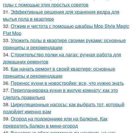
годы с помощью этих простых советов
31.
Эффективные решения для хранения ведра для
мытья пола в квартире
32.
Отжим и чистота с помощью швабры Mop Style Magic
Flat Mop
33.
Уложить полы в квартире своими руками: основные
принципы и рекомендации
34.
Строительство полки на лагах: ручная работа для
домашних ремонтов
35.
Как начать ремонт в своей квартире: основные
принципы и рекомендации
36.
Перенос кухни в новостройке: все, что нужно знать
37.
Перепланировка кухни в жилую комнату: как это
сделать правильно
38.
Циркуляционные насосы: как выбрать тот, который
подойдет именно вам
39.
Огород на подоконнике или на балконе. Как
превратить балкон в мини-огород
40.
Виниловые обои: возможно ли наклеить на них