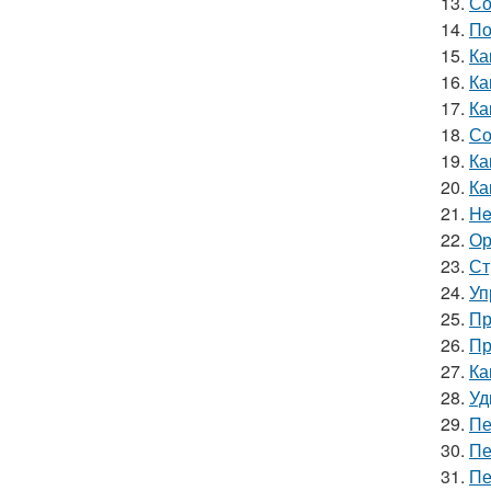
13.
Со
14.
По
15.
Ка
16.
Ка
17.
Ка
18.
Со
19.
Ка
20.
Ка
21.
He
22.
Ор
23.
Ст
24.
Уп
25.
Пр
26.
Пр
27.
Ка
28.
Уд
29.
Пе
30.
Пе
31.
Пе