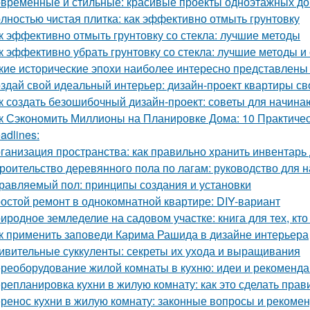
временные и стильные: красивые проекты одноэтажных д
лностью чистая плитка: как эффективно отмыть грунтовку
к эффективно отмыть грунтовку со стекла: лучшие методы
к эффективно убрать грунтовку со стекла: лучшие методы и
кие исторические эпохи наиболее интересно представлены
здай свой идеальный интерьер: дизайн-проект квартиры с
к создать безошибочный дизайн-проект: советы для начин
к Сэкономить Миллионы на Планировке Дома: 10 Практиче
adlines:
ганизация пространства: как правильно хранить инвентарь
роительство деревянного пола по лагам: руководство для
равляемый пол: принципы создания и установки
остой ремонт в однокомнатной квартире: DIY-вариант
иродное земледелие на садовом участке: книга для тех, кто
к применить заповеди Карима Рашида в дизайне интерьера
ивительные суккуленты: секреты их ухода и выращивания
реоборудование жилой комнаты в кухню: идеи и рекоменд
репланировка кухни в жилую комнату: как это сделать прав
ренос кухни в жилую комнату: законные вопросы и рекоме