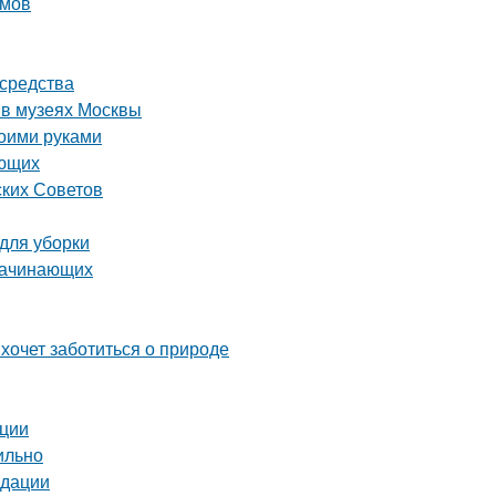
омов
 средства
 в музеях Москвы
воими руками
ающих
ских Советов
 для уборки
 начинающих
 хочет заботиться о природе
ации
ильно
ндации