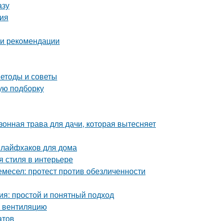
азу
ия
 и рекомендации
етоды и советы
вую подборку
зонная трава для дачи, которая вытесняет
 лайфхаков для дома
я стиля в интерьере
емесел: протест против обезличенности
ия: простой и понятный подход
ь вентиляцию
атов