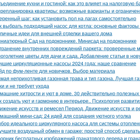
ъединение кухни и гостиной: как это влияет на налоговую б
репланировка квартиры: возможные варианты и ограничен
еренный шаг: как установить пол на лагах самостоятельно
к выбрать подходящий насос для котла: основные факторы
личные идеи для внешней отделки вашего дома
ниатюрный Сад на подоконнике. Минисад на подоконнике
транение внутренних повреждений паркета: проверенные м
оголетние цветы для дачи и сада. Добавление статьи в но
чшие циркуляционные насосы 2024 года: наше сравнение
йд по фум-ленте для новичков. Выбор материала
мая неприхотливая газонная трава и тип газона. Лучшая га
ки и не требует ухода
машние хитрости и уют в доме. 30 действительно полезных
к создать уют и гармонию в интерьере.. Психология развити
ижение искусств и ремесел Период. Движение искусств и р
машний мини-сад: 24 идей для создания уютного уголка
бор идеального циркулярного насоса для системы отоплен
учшите воздушный обмен в гараже: простой способ сделат
орник бесплатных изображений гранатового дерева и гран