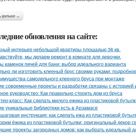
ь дальше →
ледние обновления на сайте:
ный интерьер небольшой квартиры площадью 36 кв.
авствуйте, мы делаем ремонт в комнате для девочки.
ы каменок печей для бани: выбор идеального варианта
льно ли изготовить клееный брус своими руками: подробно
имущества самодельного клееного бруса при монтаже
ие современные проекты и разработки связаны с историей 
ное руководство: Как правильно строить дом из бруса
тер-класс: Как сделать милого ежика из пластиковой бутыл
ие уникальные библиотеки есть в Арзамасе
шаговая инструкция: как сделать ежа из пластиковой бутыл
орим ёжика из пластиковой бутылки: оригинальный декор с
чшие проекты загородных домов: как выбрать идеальный д