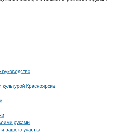
е руководство
и культурой Красноярска
ки
ки
воими руками
ля вашего участка