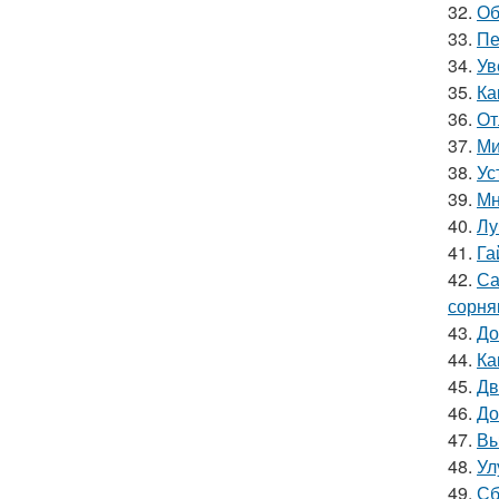
32.
Об
33.
Пе
34.
Ув
35.
Ка
36.
От
37.
Ми
38.
Ус
39.
Мн
40.
Лу
41.
Га
42.
Са
сорня
43.
До
44.
Ка
45.
Дв
46.
До
47.
Вы
48.
Ул
49.
Сб