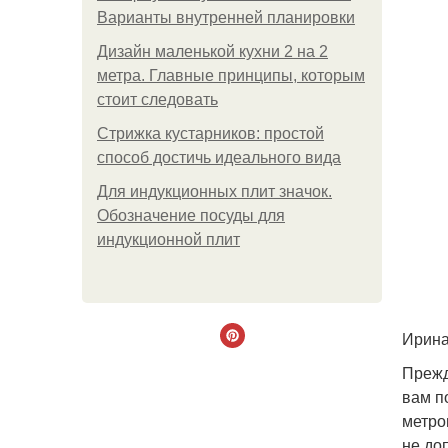
Варианты внутренней планировки
Дизайн маленькой кухни 2 на 2
метра. Главные принципы, которым
стоит следовать
Стрижка кустарников: простой
способ достичь идеального вида
Для индукционных плит значок.
Обозначение посуды для
индукционной плит
Ирина
Прежд
вам п
метро
не до