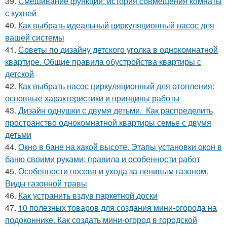
39.
Смешивание функций: история совмещения комнаты
с кухней
40.
Как выбрать идеальный циркуляционный насос для
вашей системы
41.
Советы по дизайну детского уголка в однокомнатной
квартире. Общие правила обустройства квартиры с
детской
42.
Как выбрать насос циркуляционный для отопления:
основные характеристики и принципы работы
43.
Дизайн однушки с двумя детьми. Как распределить
пространство однокомнатной квартиры семье с двумя
детьми
44.
Окно в бане на какой высоте. Этапы установки окон в
баню своими руками: правила и особенности работ
45.
Особенности посева и ухода за ленивым газоном.
Виды газонной травы
46.
Как устранить вздув паркетной доски
47.
10 полезных товаров для создания мини-огорода на
подоконнике. Как создать мини-огород в городской