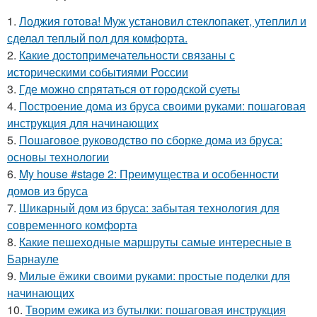
1.
Лоджия готова! Муж установил стеклопакет, утеплил и
сделал теплый пол для комфорта.
2.
Какие достопримечательности связаны с
историческими событиями России
3.
Где можно спрятаться от городской суеты
4.
Построение дома из бруса своими руками: пошаговая
инструкция для начинающих
5.
Пошаговое руководство по сборке дома из бруса:
основы технологии
6.
My house #stage 2: Преимущества и особенности
домов из бруса
7.
Шикарный дом из бруса: забытая технология для
современного комфорта
8.
Какие пешеходные маршруты самые интересные в
Барнауле
9.
Милые ёжики своими руками: простые поделки для
начинающих
10.
Творим ежика из бутылки: пошаговая инструкция