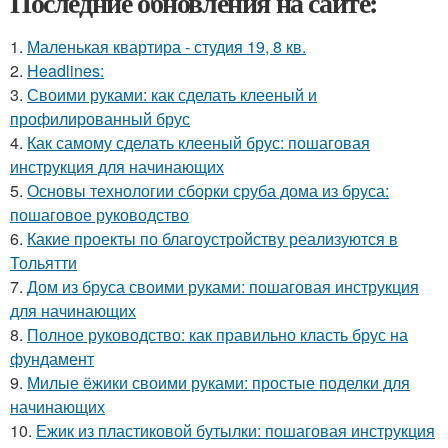
Последние обновления на сайте:
1.
Маленькая квартира - студия 19, 8 кв.
2.
Headlines:
3.
Своими руками: как сделать клееный и
профилированный брус
4.
Как самому сделать клееный брус: пошаговая
инструкция для начинающих
5.
Основы технологии сборки сруба дома из бруса:
пошаговое руководство
6.
Какие проекты по благоустройству реализуются в
Тольятти
7.
Дом из бруса своими руками: пошаговая инструкция
для начинающих
8.
Полное руководство: как правильно класть брус на
фундамент
9.
Милые ёжики своими руками: простые поделки для
начинающих
10.
Ежик из пластиковой бутылки: пошаговая инструкция