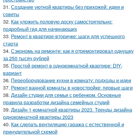
31.
Создание уютной квартиры без прихожей: идеи и
советы
32.
Как уложить половую доску самостоятельно:
подробный гид для начинающих
33.
Ремонт в квартире-вторичке: шаги для успешного
старта
34.
Сэкономь на ремонте: как я отремонтировал однушку
за 250 тысяч рублей
35.
Простой ремонт в однокомнатной квартире: DIY-
вариант
36.
Переоборудование кухни в комнату: подходы и идеи
37.
Ремонт ванной комнаты в новостройке: первые шаги
38.
Дизайн студии для семьи с ребенком. Основные
правила разработки дизайна семейных студий
39.
Дизайн 1-комнатной квартиры 2023. Тренды дизайна
однокомнатной квартиры 2023
40.
Как сделать вентиляцию гаража с естественной и
принудительной схемой