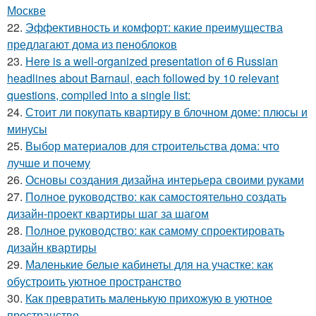
Москве
22.
Эффективность и комфорт: какие преимущества
предлагают дома из пеноблоков
23.
Here is a well-organized presentation of 6 Russian
headlines about Barnaul, each followed by 10 relevant
questions, compiled into a single list:
24.
Стоит ли покупать квартиру в блочном доме: плюсы и
минусы
25.
Выбор материалов для строительства дома: что
лучше и почему
26.
Основы создания дизайна интерьера своими руками
27.
Полное руководство: как самостоятельно создать
дизайн-проект квартиры шаг за шагом
28.
Полное руководство: как самому спроектировать
дизайн квартиры
29.
Маленькие белые кабинеты для на участке: как
обустроить уютное пространство
30.
Как превратить маленькую прихожую в уютное
пространство