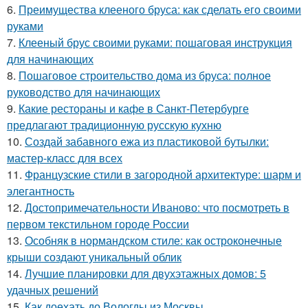
6.
Преимущества клееного бруса: как сделать его своими
руками
7.
Клееный брус своими руками: пошаговая инструкция
для начинающих
8.
Пошаговое строительство дома из бруса: полное
руководство для начинающих
9.
Какие рестораны и кафе в Санкт-Петербурге
предлагают традиционную русскую кухню
10.
Создай забавного ежа из пластиковой бутылки:
мастер-класс для всех
11.
Французские стили в загородной архитектуре: шарм и
элегантность
12.
Достопримечательности Иваново: что посмотреть в
первом текстильном городе России
13.
Особняк в нормандском стиле: как остроконечные
крыши создают уникальный облик
14.
Лучшие планировки для двухэтажных домов: 5
удачных решений
15.
Как доехать до Вологды из Москвы