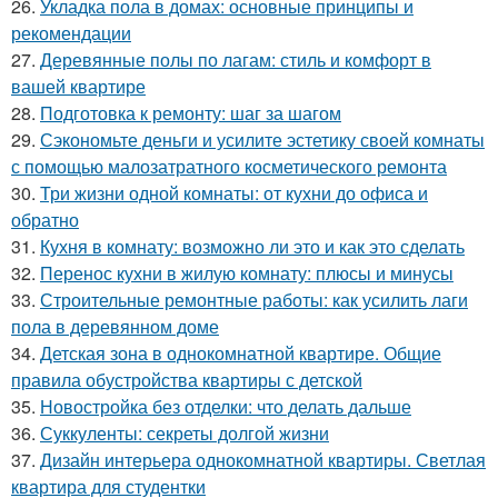
26.
Укладка пола в домах: основные принципы и
рекомендации
27.
Деревянные полы по лагам: стиль и комфорт в
вашей квартире
28.
Подготовка к ремонту: шаг за шагом
29.
Сэкономьте деньги и усилите эстетику своей комнаты
с помощью малозатратного косметического ремонта
30.
Три жизни одной комнаты: от кухни до офиса и
обратно
31.
Кухня в комнату: возможно ли это и как это сделать
32.
Перенос кухни в жилую комнату: плюсы и минусы
33.
Строительные ремонтные работы: как усилить лаги
пола в деревянном доме
34.
Детская зона в однокомнатной квартире. Общие
правила обустройства квартиры с детской
35.
Новостройка без отделки: что делать дальше
36.
Суккуленты: секреты долгой жизни
37.
Дизайн интерьера однокомнатной квартиры. Светлая
квартира для студентки