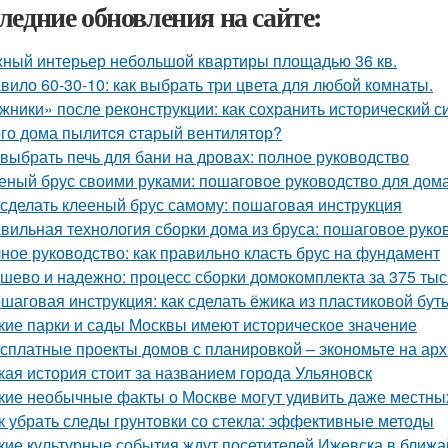
ледние обновления на сайте:
ный интерьер небольшой квартиры площадью 36 кв.
вило 60-30-10: как выбрать три цвета для любой комнаты.
жники» после реконструкции: как сохранить исторический с
ого дома пылитcя cтарый вентилятор?
 выбрать печь для бани на дровах: полное руководство
еный брус своими руками: пошаговое руководство для дом
 сделать клееный брус самому: пошаговая инструкция
вильная технология сборки дома из бруса: пошаговое руко
ное руководство: как правильно класть брус на фундамент
шево и надежно: процесс сборки домокомплекта за 375 тыся
шаговая инструкция: как сделать ёжика из пластиковой бут
кие парки и сады Москвы имеют историческое значение
сплатные проекты домов с планировкой – экономьте на арх
кая история стоит за названием города Ульяновск
кие необычные факты о Москве могут удивить даже местны
к убрать следы грунтовки со стекла: эффективные методы
кие культурные события ждут посетителей Ижевска в ближ