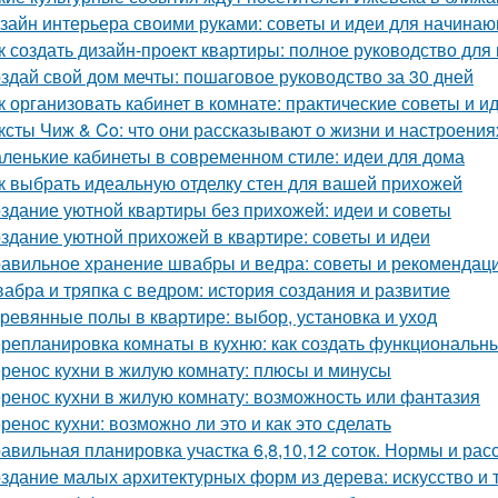
зайн интерьера своими руками: советы и идеи для начина
к создать дизайн-проект квартиры: полное руководство дл
здай свой дом мечты: пошаговое руководство за 30 дней
к организовать кабинет в комнате: практические советы и и
ксты Чиж & Co: что они рассказывают о жизни и настроени
ленькие кабинеты в современном стиле: идеи для дома
к выбрать идеальную отделку стен для вашей прихожей
здание уютной квартиры без прихожей: идеи и советы
здание уютной прихожей в квартире: советы и идеи
авильное хранение швабры и ведра: советы и рекомендац
абра и тряпка с ведром: история создания и развитие
ревянные полы в квартире: выбор, установка и уход
репланировка комнаты в кухню: как создать функциональн
ренос кухни в жилую комнату: плюсы и минусы
ренос кухни в жилую комнату: возможность или фантазия
ренос кухни: возможно ли это и как это сделать
авильная планировка участка 6,8,10,12 соток. Нормы и ра
здание малых архитектурных форм из дерева: искусство и 