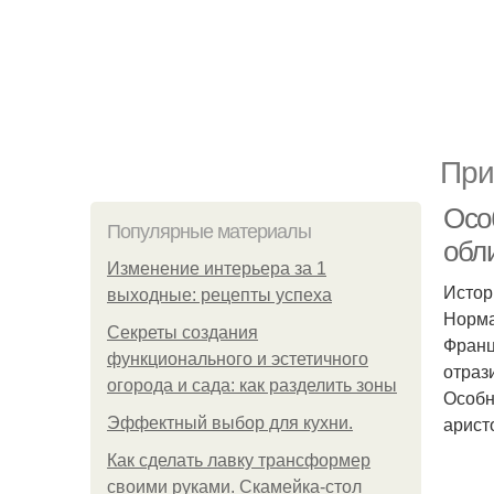
При
Осо
Популярные материалы
обл
Изменение интерьера за 1
Истор
выходные: рецепты успеха
Норма
Секреты создания
Франц
функционального и эстетичного
отраз
огорода и сада: как разделить зоны
Особн
арист
Эффектный выбор для кухни.
Как сделать лавку трансформер
своими руками. Скамейка-стол