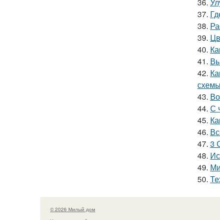
36.
Ул
37.
Гд
38.
Ра
39.
Цв
40.
Ка
41.
Вы
42.
Ка
схемы
43.
Во
44.
С 
45.
Ка
46.
Вс
47.
3 
48.
Ис
49.
Ми
50.
Те
© 2026 Милый дом