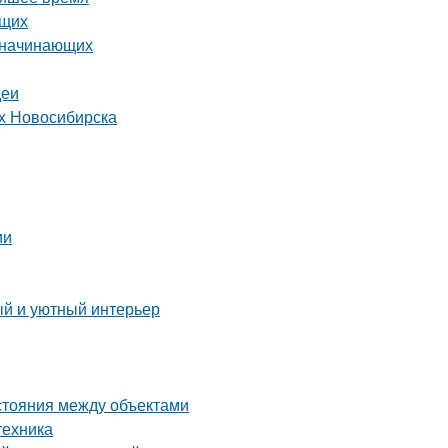
ющих
я начинающих
деи
ях Новосибирска
ии
ый и уютный интерьер
сстояния между объектами
техника