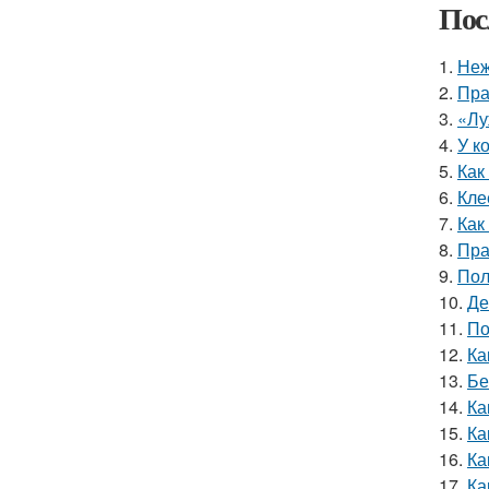
Пос
1.
Неж
2.
Пра
3.
«Лу
4.
У к
5.
Как
6.
Кле
7.
Как
8.
Пра
9.
Пол
10.
Де
11.
По
12.
Ка
13.
Бе
14.
Ка
15.
Ка
16.
Ка
17.
Ка