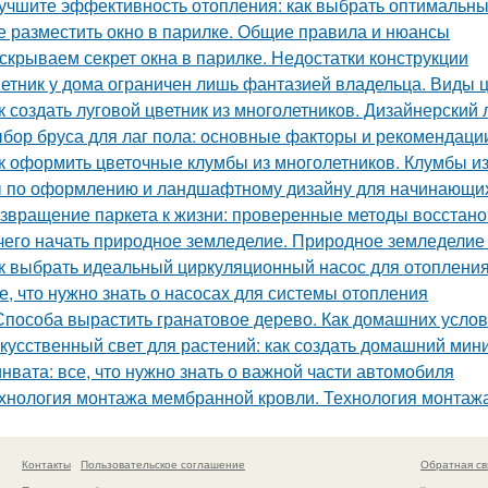
учшите эффективность отопления: как выбрать оптимальн
е разместить окно в парилке. Общие правила и нюансы
скрываем секрет окна в парилке. Недостатки конструкции
етник у дома ограничен лишь фантазией владельца. Виды 
к создать луговой цветник из многолетников. Дизайнерский 
бор бруса для лаг пола: основные факторы и рекомендаци
к оформить цветочные клумбы из многолетников. Клумбы из
 по оформлению и ландшафтному дизайну для начинающих
звращение паркета к жизни: проверенные методы восстан
чего начать природное земледелие. Природное земледелие 
к выбрать идеальный циркуляционный насос для отоплени
е, что нужно знать о насосах для системы отопления
Способа вырастить гранатовое дерево. Как домашних услови
кусственный свет для растений: как создать домашний ми
нвата: все, что нужно знать о важной части автомобиля
хнология монтажа мембранной кровли. Технология монтаж
Контакты
Пользовательское соглашение
Обратная св