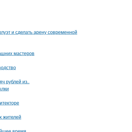
илуэт и сделать арену современной
ашних мастеров
водство
ч рублей из..
ылки
итекторе
х жителей
айшее время