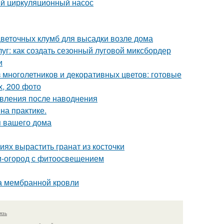
ый циркуляционный насос
цветочных клумб для высадки возле дома
луг: как создать сезонный луговой миксбордер
и
 многолетников и декоративных цветов: готовые
, 200 фото
овления после наводнения
на практике.
я вашего дома
ях вырастить гранат из косточки
ни-огород с фитоосвещением
а мембранной кровли
язь