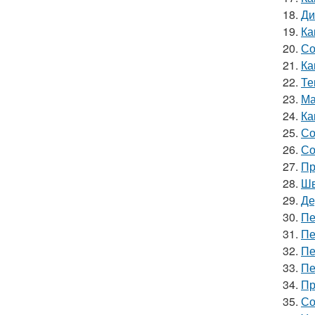
18.
Ди
19.
Ка
20.
Со
21.
Ка
22.
Те
23.
Ма
24.
Ка
25.
Со
26.
Со
27.
Пр
28.
Шв
29.
Де
30.
Пе
31.
Пе
32.
Пе
33.
Пе
34.
Пр
35.
Со