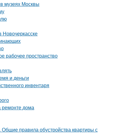
 в музеях Москвы
му
елю
в Новочеркасске
ачинающих
во
ое рабочее пространство
влять
емя и деньги
йственного инвентаря
рого
а ремонте дома
е. Общие правила обустройства квартиры с