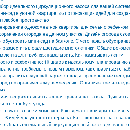
бор идеального циркуляционного насоса для вашей систе
ни-сад в уютной квартире. 26 потрясающих идей для созда
ят любое пространство
нирование однокомнатной квартиры для семьи с ребенком
ормления огорода на дачном участке. Дизайн огорода свои
к обустроить мини-сад на балконе. С чего начать обустраив
к разместить в саду цветущие многолетники. Общие рекоме
м лента для труб, как наматывать. Как наматывать ленту
осто и эффективно: 10 шагов к идеальному планированию 
транение проблемы с новым паркетом: как справиться с на
к исправить вздувший паркет от воды: проверенные метод
ород по органическому земледелию. Органическое земледели
вых
мая неприхотливая газонная трава и тип газона. Лучшая га
ки и не требует ухода
к создать в своем доме уют. Как сделать свой дом красивым
П-6 идей для уютного интерьера. Как сэкономить на товара
к выбрать оптимальный циркуляционный насос для вашего