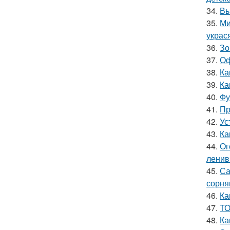
34.
Вы
35.
Ми
украс
36.
Зо
37.
Оф
38.
Ка
39.
Ка
40.
Фу
41.
Пр
42.
Ус
43.
Ка
44.
Ог
лени
45.
Са
сорня
46.
Ка
47.
ТО
48.
Ка