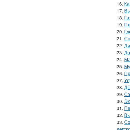
16.
Ка
17.
Вы
18.
Га
19.
Пл
20.
Гд
21.
Со
22.
Ди
23.
До
24.
Ма
25.
Му
26.
Пр
27.
Ул
28.
ДЕ
29.
Сэ
30.
Эк
31.
Пе
32.
Вы
33.
Со
детск