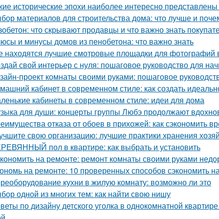
кие исторические эпохи наиболее интересно представлены
бор материалов для строительства дома: что лучше и поче
зобетон: что скрывают продавцы и что важно знать покупат
юсы и минусы домов из пенобетона: что важно знать
е находятся лучшие смотровые площадки для фотографий 
здай свой интерьер с нуля: пошаговое руководство для н
зайн-проект комнаты своими руками: пошаговое руководст
машний кабинет в современном стиле: как создать идеальн
ленькие кабинеты в современном стиле: идеи для дома
зыка для души: концерты группы Любэ продолжают вдохно
еимущества отказа от обоев в прихожей: как сэкономить вр
учшите свою организацию: лучшие практики хранения хозя
РЕВЯННЫЙ пол в квартире: как выбрать и установить
кономить на ремонте: ремонт комнаты своими руками недо
ономь на ремонте: 10 проверенных способов сэкономить н
реоборудование кухни в жилую комнату: возможно ли это
бор одной из многих тем: как найти свою нишу
веты по дизайну детского уголка в однокомнатной квартир
ой