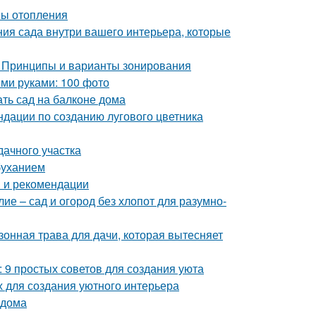
мы отопления
ния сада внутри вашего интерьера, которые
. Принципы и варианты зонирования
ми руками: 100 фото
ать сад на балконе дома
ндации по созданию лугового цветника
дачного участка
буханием
ы и рекомендации
е – сад и огород без хлопот для разумно-
зонная трава для дачи, которая вытесняет
: 9 простых советов для создания уюта
х для создания уютного интерьера
 дома