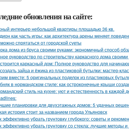
ледние обновления на сайте:
ный интерьер небольшой квартиры площадью 36 кв.
дион как часть игры: как архитектура арены меняет поведе
 можно спрятаться от городской суеты
рка дома из бруса своими руками: экономичный способ об
ное руководство по строительству каркасного дома своими
 строится каркасный дом: Полное руководство для начина
 создать зайца и ёжика из пластиковой бутылки: мастер-клас
рим вместе: 5 оригинальных поделок из пластиковых бутыл
бняк в нормандском стиле: как остроконечные крыши созда
рмандский стиль на кухне: уют и естественность в каждой д
adlines:
чшие планировки для двухэтажных домов: 5 удачных реше
кая история стоит за названием города Ульяновск
к эффективно убрать грунтовку глубокого: советы и рекоме
к эффективно убрать грунтовку со стекла: лучшие методы и