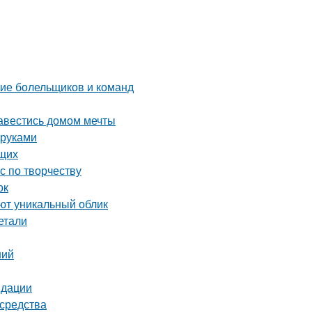
ние болельщиков и команд
завестись домом мечты
 руками
ющих
с по творчеству
ок
ют уникальный облик
етали
ний
ндации
 средства