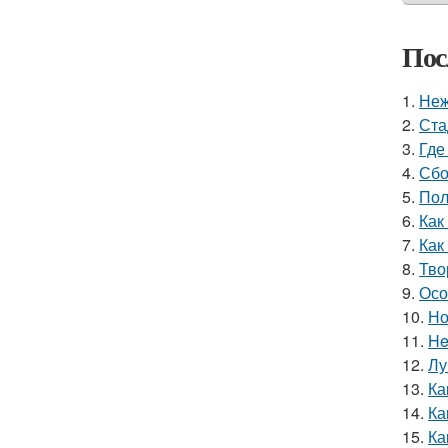
Пос
1.
Неж
2.
Ста
3.
Где
4.
Сбо
5.
Пол
6.
Как
7.
Как
8.
Тво
9.
Осо
10.
Но
11.
He
12.
Лу
13.
Ка
14.
Ка
15.
Ка