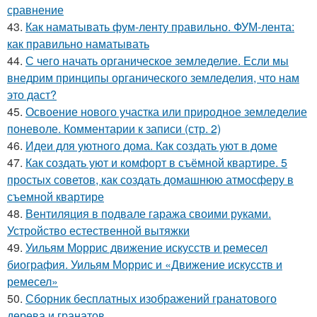
сравнение
43.
Как наматывать фум-ленту правильно. ФУМ-лента:
как правильно наматывать
44.
С чего начать органическое земледелие. Если мы
внедрим принципы органического земледелия, что нам
это даст?
45.
Освоение нового участка или природное земледелие
поневоле. Комментарии к записи (стр. 2)
46.
Идеи для уютного дома. Как создать уют в доме
47.
Как создать уют и комфорт в съёмной квартире. 5
простых советов, как создать домашнюю атмосферу в
съемной квартире
48.
Вентиляция в подвале гаража своими руками.
Устройство естественной вытяжки
49.
Уильям Моррис движение искусств и ремесел
биография. Уильям Моррис и «Движение искусств и
ремесел»
50.
Сборник бесплатных изображений гранатового
дерева и гранатов