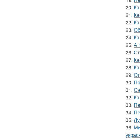
20.
Ка
21.
Ка
22.
Ка
23.
Об
24.
Ка
25.
А 
26.
Ст
27.
Ка
28.
Ка
29.
От
30.
По
31.
Сэ
32.
Ка
33.
Пе
34.
Пе
35.
Лу
36.
Ми
украс