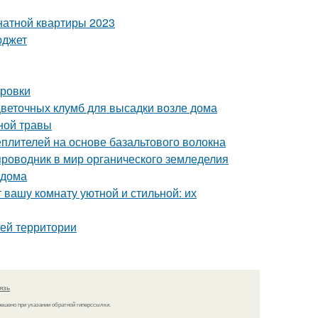
натной квартиры 2023
юджет
ировки
цветочных клумб для высадки возле дома
ной травы
плителей на основе базальтового волокна
проводник в мир органического земледелия
 дома
 вашу комнату уютной и стильной: их
оей территории
язь
решено при указании обратной гиперссылки.