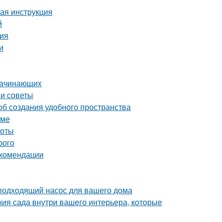
вая инструкция
й
ция
и
 начинающих
 и советы
об создания удобного пространства
оме
тоты
рого
екомендации
подходящий насос для вашего дома
ния сада внутри вашего интерьера, которые