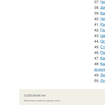
37.
Че
38.
Ди
39.
Ка
40.
Че
41.
Ра
42.
Гр
43.
Цв
44.
Ос
45.
Ст
46.
Пр
47.
Ка
48.
Ка
испол
49.
Ле
50.
Лу
© 2026 Милый дом
Море полезных идей для квартиры и дома