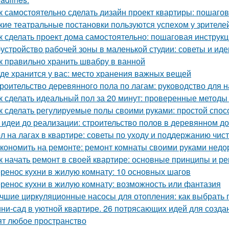
к самостоятельно сделать дизайн проект квартиры: пошаго
кие театральные постановки пользуются успехом у зрителе
к сделать проект дома самостоятельно: пошаговая инструк
устройство рабочей зоны в маленькой студии: советы и иде
к правильно хранить швабру в ванной
где хранится у вас: место хранения важных вещей
роительство деревянного пола по лагам: руководство для
к сделать идеальный пол за 20 минут: проверенные методы
к сделать регулируемые полы своими руками: простой спос
 идеи до реализации: строительство полов в деревянном д
л на лагах в квартире: советы по уходу и поддержанию чис
кономить на ремонте: ремонт комнаты своими руками недо
к начать ремонт в своей квартире: основные принципы и р
ренос кухни в жилую комнату: 10 основных шагов
ренос кухни в жилую комнату: возможность или фантазия
чшие циркуляционные насосы для отопления: как выбрать 
ни-сад в уютной квартире. 26 потрясающих идей для созда
ят любое пространство