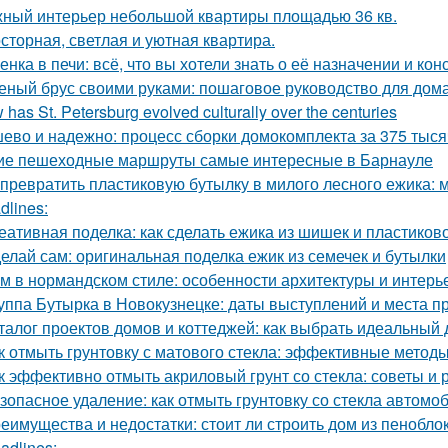
ный интерьер небольшой квартиры площадью 36 кв.
сторная, светлая и уютная квартира.
енка в печи: всё, что вы хотели знать о её назначении и кон
еный брус своими руками: пошаговое руководство для дом
has St. Petersburg evolved culturally over the centuries
ево и надежно: процесс сборки домокомплекта за 375 тысяч
ие пешеходные маршруты самые интересные в Барнауле
 превратить пластиковую бутылку в милого лесного ежика: м
dlines:
еативная поделка: как сделать ежика из шишек и пластиков
елай сам: оригинальная поделка ежик из семечек и бутылки
м в нормандском стиле: особенности архитектуры и интерь
уппа Бутырка в Новокузнецке: даты выступлений и места 
талог проектов домов и коттеджей: как выбрать идеальный 
к отмыть грунтовку с матового стекла: эффективные методы
к эффективно отмыть акриловый грунт со стекла: советы и
зопасное удаление: как отмыть грунтовку со стекла автомо
еимущества и недостатки: стоит ли строить дом из пенобло
adlines: