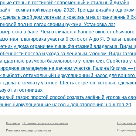
рные стены в гостиной: современный и стильный дизайн
зайн 1-комнатной квартиры 2023. Тренды дизайна одноком
к сделать свой дом уютным и красивым на ограниченный б
рновой пол на лагах своими руками. Установка лаг
змер окна в бане. Чем отличается банное окно от обычного
амотная планировка участка 6 соток от А до Я. Этапы план
етник у дома ограничен лишь фантазией владельца. Виды 
обенности посева и ухода за ленивым газоном. Виды газон
андартные размеры базальтового утеплителя. Свойства уте
иродное земледелие на дачном участке. Галина Кизима — 
к выбрать оптимальный циркуляционный насос для вашего
к сделать комнату уютнее. Шесть секретов, которые сделают
ьзуют в гостиницах
нивый газон: простой способ создать зелёный уголок на св
чшие циркуляционные насосы для отопления: наш топ-20
Контакты
Пользовательское соглашение
Обратная св
Политика конфидециальности
Копирование раз