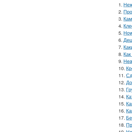
1.
Неж
2.
Про
3.
Кам
4.
Кле
5.
How 
6.
Деш
7.
Как
8.
Как
9.
Hea
10.
Кр
11.
Сд
12.
До
13.
Гр
14.
Ка
15.
Ка
16.
Ка
17.
Бе
18.
Пр
19.
He