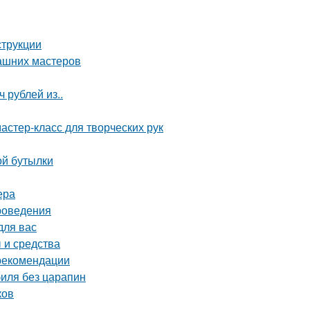
струкции
ашних мастеров
 рублей из..
астер-класс для творческих рук
ой бутылки
ера
проведения
для вас
 и средства
 рекомендации
биля без царапин
ков