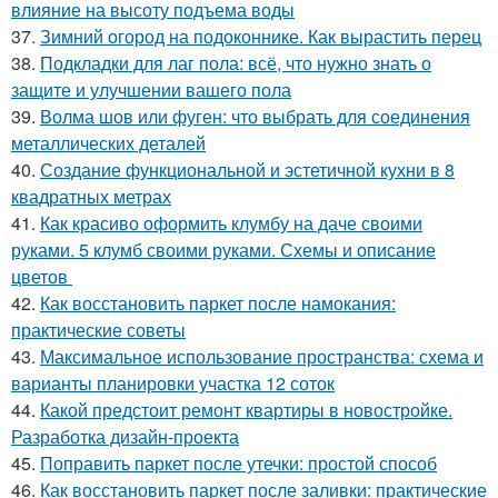
влияние на высоту подъема воды
37.
Зимний огород на подоконнике. Как вырастить перец
38.
Подкладки для лаг пола: всё, что нужно знать о
защите и улучшении вашего пола
39.
Волма шов или фуген: что выбрать для соединения
металлических деталей
40.
Создание функциональной и эстетичной кухни в 8
квадратных метрах
41.
Как красиво оформить клумбу на даче своими
руками. 5 клумб своими руками. Схемы и описание
цветов
42.
Как восстановить паркет после намокания:
практические советы
43.
Максимальное использование пространства: схема и
варианты планировки участка 12 соток
44.
Какой предстоит ремонт квартиры в новостройке.
Разработка дизайн-проекта
45.
Поправить паркет после утечки: простой способ
46.
Как восстановить паркет после заливки: практические