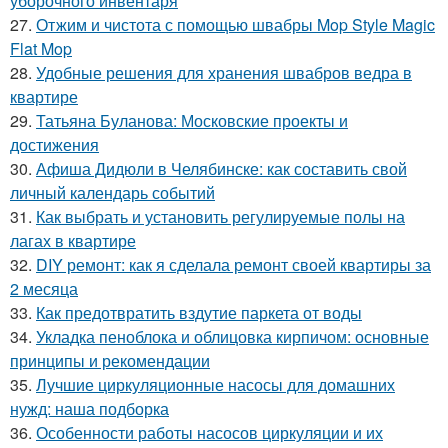
уборочного инвентаря
27.
Отжим и чистота с помощью швабры Mop Style Magic
Flat Mop
28.
Удобные решения для хранения швабров ведра в
квартире
29.
Татьяна Буланова: Московские проекты и
достижения
30.
Афиша Дидюли в Челябинске: как составить свой
личный календарь событий
31.
Как выбрать и установить регулируемые полы на
лагах в квартире
32.
DIY ремонт: как я сделала ремонт своей квартиры за
2 месяца
33.
Как предотвратить вздутие паркета от воды
34.
Укладка пеноблока и облицовка кирпичом: основные
принципы и рекомендации
35.
Лучшие циркуляционные насосы для домашних
нужд: наша подборка
36.
Особенности работы насосов циркуляции и их