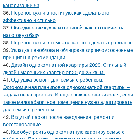
канализации 53
36.
Перенос кухни в гостиную: как сделать это
эффективно и стильно
37.
Объединение кухни и гостиной: как это влияет на
налоговую базу
38.
Перенос кухни в комнату: как это сделать правильно
39.
Укладка пеноблока и облицовка кирпичом: основные
принципы и рекомендации
40.
Дизайн однокомнатной квартиры 2023. Стильный
дизайн маленьких квартир от 20 до 25 кв. м.
41.
Однушка ремонт для семьи с ребенком.
Эргономичная планировка однокомнатной квартиры –
задача не из простых. И еще сложнее она кажется, если
такое малогабаритное помещение нужно адаптировать
для семьи с ребенком.
42.
Вздутый паркет после наводнения: ремонт и
восстановление
43.
Как обустроить однокомнатную квартиру семье с