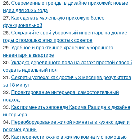
26.
Современные тренды в дизайне прихожей: новые
идеи для 2025 года
27.
Как сделать маленькую прихожую более
функциональной
28.
Сохраняйте свой уборочный инвентарь на долгие
годы с помощью этих простых советов
29.
Удобное и практичное хранение уборочного
инвентаря в квартире
30.
Укладка деревянного пола на лагах: простой способ
создать идеальный пол
31.
Секреты успеха: как достичь 3 месяцев результатов
за 18 минут
32.
Проектирование интерьера: самостоятельный
подход
33.
Как применить заповеди Карима Рашида в дизайне
интерьера
34.
Переоборудование жилой комнаты в кухню: идеи и
рекомендации
35.
Как перенести кухню в жилую комнату с помощью