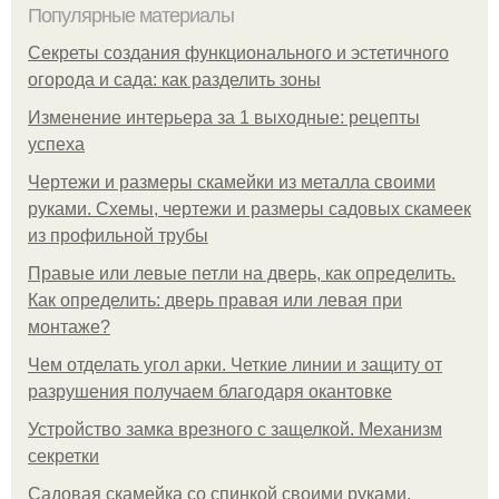
Популярные материалы
Секреты создания функционального и эстетичного
огорода и сада: как разделить зоны
Изменение интерьера за 1 выходные: рецепты
успеха
Чертежи и размеры скамейки из металла своими
руками. Схемы, чертежи и размеры садовых скамеек
из профильной трубы
Правые или левые петли на дверь, как определить.
Как определить: дверь правая или левая при
монтаже?
Чем отделать угол арки. Четкие линии и защиту от
разрушения получаем благодаря окантовке
Устройство замка врезного с защелкой. Механизм
секретки
Садовая скамейка со спинкой своими руками.