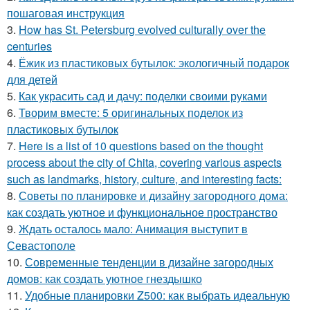
пошаговая инструкция
3.
How has St. Petersburg evolved culturally over the
centuries
4.
Ёжик из пластиковых бутылок: экологичный подарок
для детей
5.
Как украсить сад и дачу: поделки своими руками
6.
Творим вместе: 5 оригинальных поделок из
пластиковых бутылок
7.
Here is a list of 10 questions based on the thought
process about the city of Chita, covering various aspects
such as landmarks, history, culture, and interesting facts:
8.
Советы по планировке и дизайну загородного дома:
как создать уютное и функциональное пространство
9.
Ждать осталось мало: Анимация выступит в
Севастополе
10.
Современные тенденции в дизайне загородных
домов: как создать уютное гнездышко
11.
Удобные планировки Z500: как выбрать идеальную