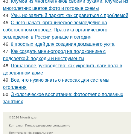
43.
Клумба из многолетников своими руками. Клумбы из
многолетних цветов фото и готовые схемы
44.
Увы, но залитый паркет: как справиться с проблемой
45.
С чего начать органическое земледелие на
собственном огороде. Практика органического
земледелия в России раньше и сегодня
46.
8 простых идей для создания домашнего уюта
47.
Как создать мини-огород на подоконнике с
подсветкой: подходы и инструменты
48.
Пошаговое руководство: как укрепить лаги пола в
деревянном доме
49.
Все, что нужно знать о насосах для системы
отопления
50.
Экологическое воспитание: фотоотчет о полезных
занятиях
© 2026 Милый дом
Контакты
Пользовательское соглашение
Политика конфидециальности