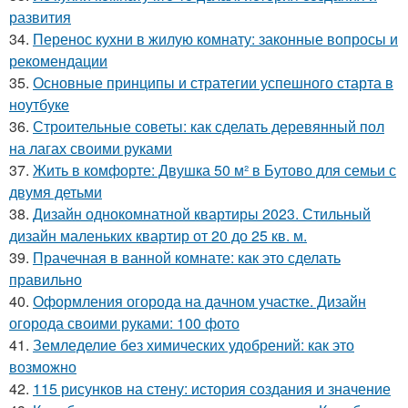
развития
34.
Перенос кухни в жилую комнату: законные вопросы и
рекомендации
35.
Основные принципы и стратегии успешного старта в
ноутбуке
36.
Строительные советы: как сделать деревянный пол
на лагах своими руками
37.
Жить в комфорте: Двушка 50 м² в Бутово для семьи с
двумя детьми
38.
Дизайн однокомнатной квартиры 2023. Стильный
дизайн маленьких квартир от 20 до 25 кв. м.
39.
Прачечная в ванной комнате: как это сделать
правильно
40.
Оформления огорода на дачном участке. Дизайн
огорода своими руками: 100 фото
41.
Земледелие без химических удобрений: как это
возможно
42.
115 рисунков на стену: история создания и значение