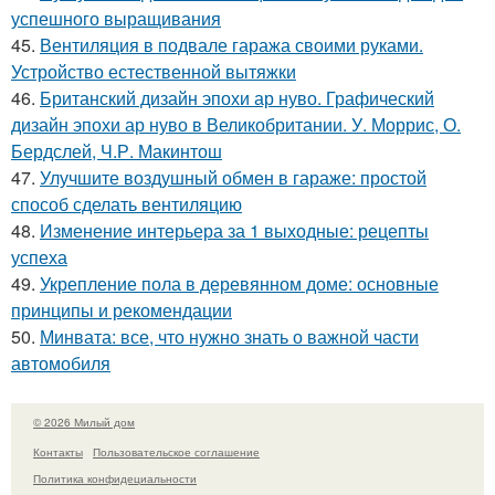
успешного выращивания
45.
Вентиляция в подвале гаража своими руками.
Устройство естественной вытяжки
46.
Британский дизайн эпохи ар нуво. Графический
дизайн эпохи ар нуво в Великобритании. У. Моррис, О.
Бердслей, Ч.Р. Макинтош
47.
Улучшите воздушный обмен в гараже: простой
способ сделать вентиляцию
48.
Изменение интерьера за 1 выходные: рецепты
успеха
49.
Укрепление пола в деревянном доме: основные
принципы и рекомендации
50.
Минвата: все, что нужно знать о важной части
автомобиля
© 2026 Милый дом
Контакты
Пользовательское соглашение
Политика конфидециальности