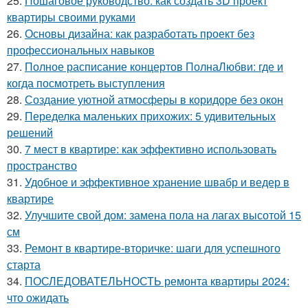
25.
Пошаговое руководство: как создать 3D проект
квартиры своими руками
26.
Основы дизайна: как разработать проект без
профессиональных навыков
27.
Полное расписание концертов ПолнаЛюбви: где и
когда посмотреть выступления
28.
Создание уютной атмосферы в коридоре без окон
29.
Переделка маленьких прихожих: 5 удивительных
решений
30.
7 мест в квартире: как эффективно использовать
пространство
31.
Удобное и эффективное хранение швабр и ведер в
квартире
32.
Улучшите свой дом: замена пола на лагах высотой 15
см
33.
Ремонт в квартире-вторичке: шаги для успешного
старта
34.
ПОСЛЕДОВАТЕЛЬНОСТЬ ремонта квартиры 2024:
что ожидать