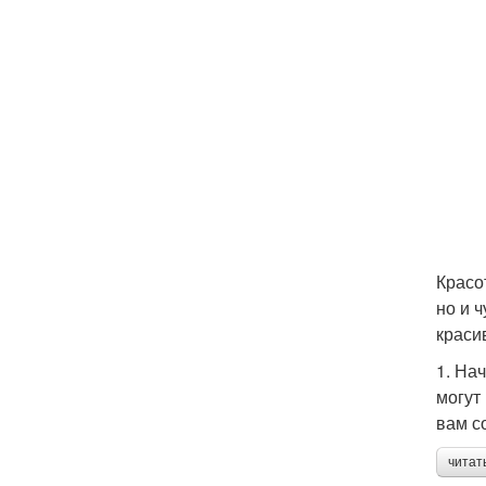
Красо
но и 
краси
1. На
могут
вам с
читат