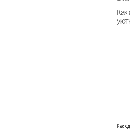
Как
уютн
Как с