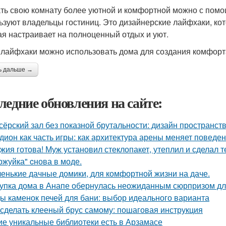
ть свою комнату более уютной и комфортной можно с помо
ьзуют владельцы гостиниц. Это дизайнерские лайфхаки, к
ая настраивает на полноценный отдых и уют.
 лайфхаки можно использовать дома для создания комфорта
ь дальше →
ледние обновления на сайте:
сёрский зал без показной брутальности: дизайн пространств
дион как часть игры: как архитектура арены меняет поведе
жия готова! Муж установил стеклопакет, утеплил и сделал 
ржуйка" cнова в моде.
енькие дачные домики, для комфортной жизни на даче.
упка дома в Анапе обернулась неожиданным сюрпризом дл
ы каменок печей для бани: выбор идеального варианта
 сделать клееный брус самому: пошаговая инструкция
ие уникальные библиотеки есть в Арзамасе