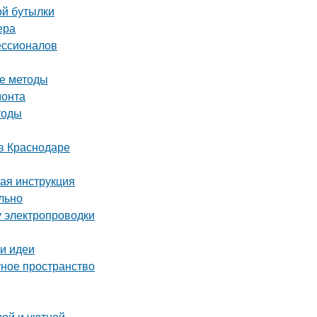
ой бутылки
ера
ессионалов
ые методы
монта
тоды
в Краснодаре
вая инструкция
льно
у электропроводки
 и идеи
тное пространство
ной и уютной