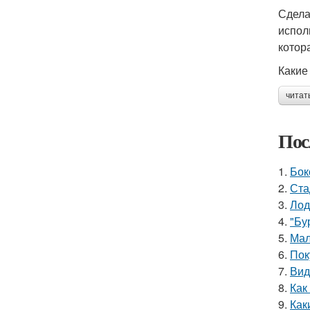
Сдела
испол
котор
Какие
читат
Пос
1.
Бок
2.
Ста
3.
Лод
4.
"Бу
5.
Мал
6.
Пок
7.
Вид
8.
Как
9.
Как