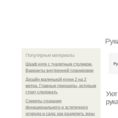
Рук
Популярные материалы
Ру
Шкаф купе с туалетным столиком.
Варианты внутренней планировки
Дизайн маленькой кухни 2 на 2
метра. Главные принципы, которым
стоит следовать
Уют
рук
Секреты создания
функционального и эстетичного
огорода и сада: как разделить зоны