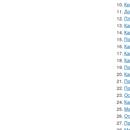
10.
Кр
11.
До
12.
Пл
13.
Ка
14.
Ка
15.
По
16.
Ка
17.
Ка
18.
Ка
19.
По
20.
Ка
21.
По
22.
По
23.
Ос
24.
Ка
25.
Ма
26.
От
27.
Пр
28.
Ма