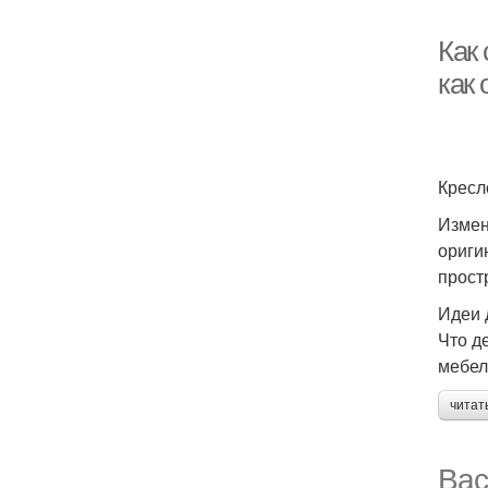
Как 
как
Кресл
Измен
ориги
прост
Идеи 
Что д
мебел
читат
Вас