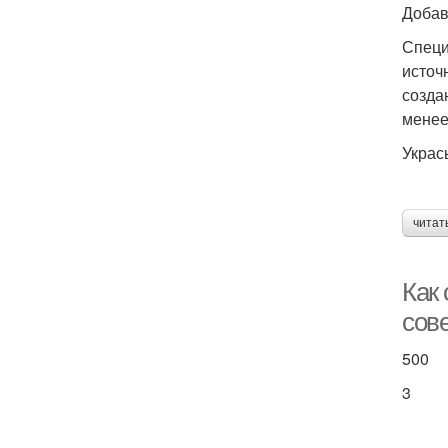
Добав
Специ
источ
созда
менее
Украс
читат
Как 
сов
500
3