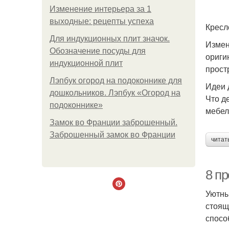
Изменение интерьера за 1
выходные: рецепты успеха
Кресл
Для индукционных плит значок.
Измен
Обозначение посуды для
ориги
индукционной плит
прост
Лэпбук огород на подоконнике для
Идеи 
дошкольников. Лэпбук «Огород на
Что д
подоконнике»
мебел
Замок во Франции заброшенный.
Заброшенный замок во Франции
читат
8 п
Уютны
стоящ
спосо