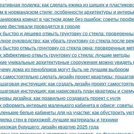
еативная поделка: как сделать ежика из шишек и пластиков
м в нормандском стиле: особенности архитектуры и интерь
анировка комнат в частном доме без ошибок: советы проф
кие фестивали проводятся в городе
к быстро и дешево отмыть грунтовку со стекла: проверенн
лное руководство: как убрать грунтовку со стекла после ре
к быстро отмыть грунтовку со стекла окна: проверенные ме
к эффективно отмыть грунтовку со стекла: лучшие методы
кие уникальные архитектурные сооружения можно увидеть 
чему дома из пеноблоков могут быть не лучшим выбором
к самостоятельно сделать дизайн проект квартиры: пошаго
шаговая инструкция: как создать дизайн-проект самостояте
шаговая инструкция: как нарисовать план квартиры и схем
новы дизайна: как правильно создавать проект с нуля
к оформить интерьер маленького кабинета в офисе: советы
ленькие белые кабинеты для на участке: как обустроить ую
делка стен в прихожей: лучшие материалы и техники
ихожая будущего: дизайн квартир 2025 года
ленькая прихожая в квартире: как сделать ее функциональ