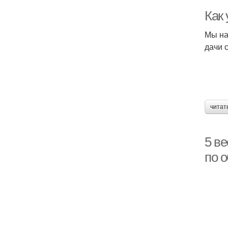
Как 
Мы на
дачи 
читат
5 в
по о