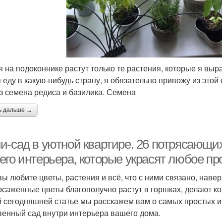
я на подоконнике растут только те растения, которые я выр
я еду в какую-нибудь страну, я обязательно привожу из это
з семена редиса и базилика. Семена
ь дальше →
и-сад в уютной квартире. 26 потрясающих
его интерьера, которые украсят любое пр
вы любите цветы, растения и всё, что с ними связано, наве
осаженные цветы благополучно растут в горшках, делают ко
 сегодняшней статье мы расскажем вам о самых простых и 
венный сад внутри интерьера вашего дома.