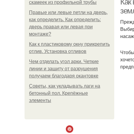
Как
скамеек из профильной трубы
зем
Правые или левые петли на дверь,
как определить. Как определить:
Прежд
дверь правая или левая при
Выбир
монтаже?
насаж
Как к пластиковому окну прикрепить
отлив. Установка отливов
Чтобы
хочет
Чем отделать угол арки. Четкие
предп
линии и защиту от разрушения
получаем благодаря окантовке
Советы, как укладывать лаги на
бетонный пол. Крепёжные
элементы