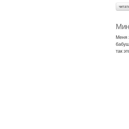
читат
Мин
Меня 
бабуш
так э