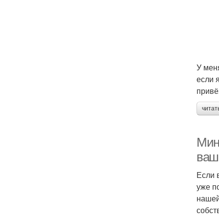
У мен
если 
привё
читат
Мин
ваш
Если 
уже п
нашей
собст