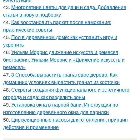
43.
Многолетние цветы для дачи и сада. Добавление
статьи в новую подборку
44.
Как восстановить паркет после намокания:
практические советы
45.
Пол в деревянном доме: как устранить игру и
укрепить
46.
Уильям Моррис движение искусств и ремесел
биография. Уильям Моррис и «Движение искусств и
ремесел»
47.
3 Способа вырастить гранатовое дерево. Как
домашних условиях вырастить гранат из косточки
48.
Секреты создания функционального и эстетичного
огорода и сада: как разделить зоны
49.
Установка окна в парной бани. Инструкция по
изготовлению деревянного окна для парилки
50.
Циркуляционные насосы для отопления: принцип
действия и применение