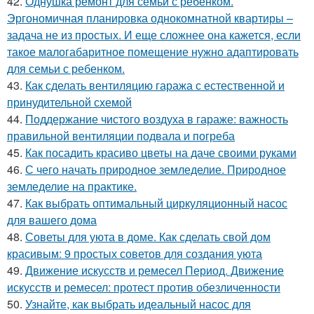
42.
Однушка ремонт для семьи с ребенком.
Эргономичная планировка однокомнатной квартиры –
задача не из простых. И еще сложнее она кажется, если
такое малогабаритное помещение нужно адаптировать
для семьи с ребенком.
43.
Как сделать вентиляцию гаража с естественной и
принудительной схемой
44.
Поддержание чистого воздуха в гараже: важность
правильной вентиляции подвала и погреба
45.
Как посадить красиво цветы на даче своими руками
46.
С чего начать природное земледелие. Природное
земледелие на практике.
47.
Как выбрать оптимальный циркуляционный насос
для вашего дома
48.
Советы для уюта в доме. Как сделать свой дом
красивым: 9 простых советов для создания уюта
49.
Движение искусств и ремесел Период. Движение
искусств и ремесел: протест против обезличенности
50.
Узнайте, как выбрать идеальный насос для