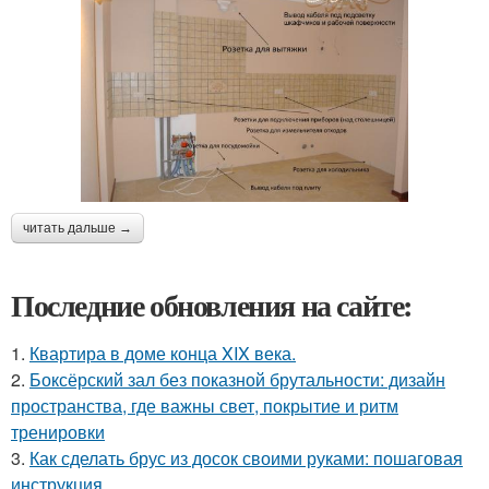
читать дальше →
Последние обновления на сайте:
1.
Квартира в доме конца XIX века.
2.
Боксёрский зал без показной брутальности: дизайн
пространства, где важны свет, покрытие и ритм
тренировки
3.
Как сделать брус из досок своими руками: пошаговая
инструкция