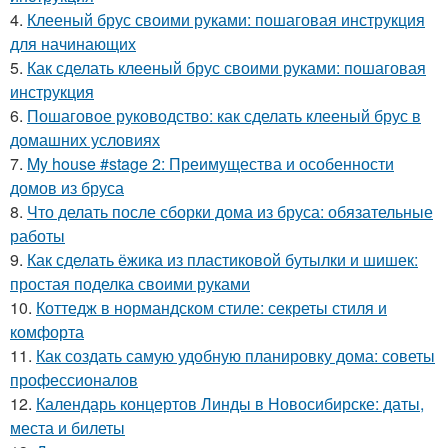
4.
Клееный брус своими руками: пошаговая инструкция
для начинающих
5.
Как сделать клееный брус своими руками: пошаговая
инструкция
6.
Пошаговое руководство: как сделать клееный брус в
домашних условиях
7.
My house #stage 2: Преимущества и особенности
домов из бруса
8.
Что делать после сборки дома из бруса: обязательные
работы
9.
Как сделать ёжика из пластиковой бутылки и шишек:
простая поделка своими руками
10.
Коттедж в нормандском стиле: секреты стиля и
комфорта
11.
Как создать самую удобную планировку дома: советы
профессионалов
12.
Календарь концертов Линды в Новосибирске: даты,
места и билеты