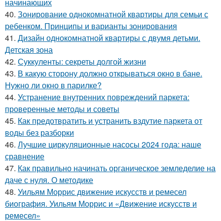
начинающих
40.
Зонирование однокомнатной квартиры для семьи с
ребенком. Принципы и варианты зонирования
41.
Дизайн однокомнатной квартиры с двумя детьми.
Детская зона
42.
Суккуленты: секреты долгой жизни
43.
В какую сторону должно открываться окно в бане.
Нужно ли окно в парилке?
44.
Устранение внутренних повреждений паркета:
проверенные методы и советы
45.
Как предотвратить и устранить вздутие паркета от
воды без разборки
46.
Лучшие циркуляционные насосы 2024 года: наше
сравнение
47.
Как правильно начинать органическое земледелие на
даче с нуля. О методике
48.
Уильям Моррис движение искусств и ремесел
биография. Уильям Моррис и «Движение искусств и
ремесел»