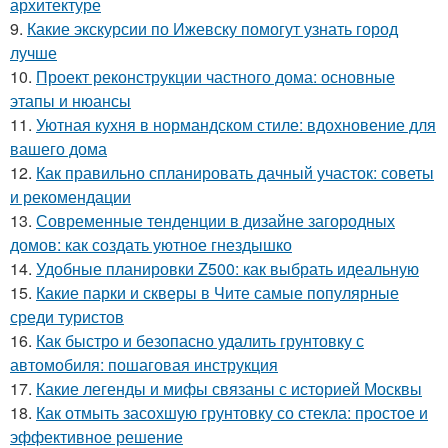
архитектуре
9.
Какие экскурсии по Ижевску помогут узнать город
лучше
10.
Проект реконструкции частного дома: основные
этапы и нюансы
11.
Уютная кухня в нормандском стиле: вдохновение для
вашего дома
12.
Как правильно спланировать дачный участок: советы
и рекомендации
13.
Современные тенденции в дизайне загородных
домов: как создать уютное гнездышко
14.
Удобные планировки Z500: как выбрать идеальную
15.
Какие парки и скверы в Чите самые популярные
среди туристов
16.
Как быстро и безопасно удалить грунтовку с
автомобиля: пошаговая инструкция
17.
Какие легенды и мифы связаны с историей Москвы
18.
Как отмыть засохшую грунтовку со стекла: простое и
эффективное решение