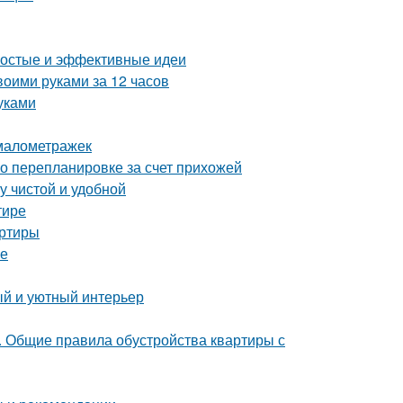
ростые и эффективные идеи
воими руками за 12 часов
уками
 малометражек
о перепланировке за счет прихожей
у чистой и удобной
тире
артиры
ре
ый и уютный интерьер
е. Общие правила обустройства квартиры с