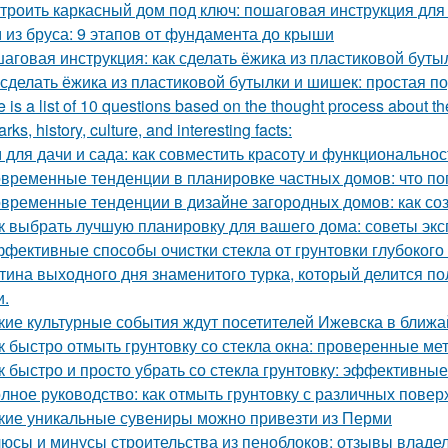
троить каркасный дом под ключ: пошаговая инструкция дл
 из бруса: 9 этапов от фундамента до крыши
аговая инструкция: как сделать ёжика из пластиковой буты
 сделать ёжика из пластиковой бутылки и шишек: простая п
 is a list of 10 questions based on the thought process about th
rks, history, culture, and interesting facts:
 для дачи и сада: как совместить красоту и функциональнос
временные тенденции в планировке частных домов: что по
временные тенденции в дизайне загородных домов: как со
к выбрать лучшую планировку для вашего дома: советы экс
фективные способы очистки стекла от грунтовки глубоког
тина выходного дня знаменитого турка, который делится по
и.
кие культурные события ждут посетителей Ижевска в ближ
к быстро отмыть грунтовку со стекла окна: проверенные ме
к быстро и просто убрать со стекла грунтовку: эффективны
лное руководство: как отмыть грунтовку с различных повер
кие уникальные сувениры можно привезти из Перми
юсы и минусы строительства из пеноблоков: отзывы владе