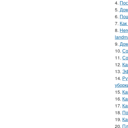
4.
Пос
5.
Дом
6.
Пош
7.
Как
8.
Here
landma
9.
Дом
10.
Со
11.
Со
12.
Ка
13.
Эф
14.
Ру
уборк
15.
Ка
16.
Ка
17.
Ка
18.
По
19.
Ка
20.
Пл