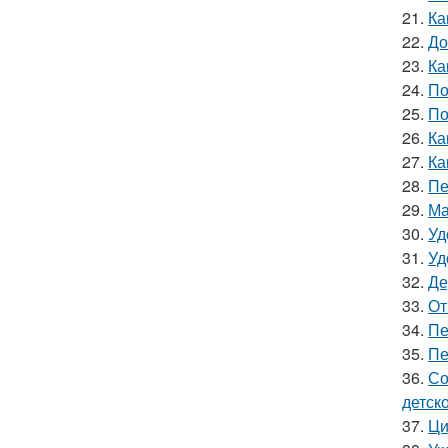
21.
Ка
22.
До
23.
Ка
24.
По
25.
По
26.
Ка
27.
Ка
28.
Пе
29.
Ма
30.
Уд
31.
Уд
32.
Де
33.
От
34.
Пе
35.
Пе
36.
Со
детск
37.
Ци