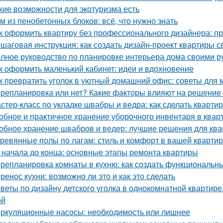
кие возможности для экотуризма есть
м из пенобетонных блоков: всё, что нужно знать
к оформить квартиру без профессионального дизайнера: п
шаговая инструкция: как создать дизайн-проект квартиры с
лное руководство по планировке интерьера дома своими р
к оформить маленький кабинет: идеи и вдохновение
к превратить уголок в уютный домашний офис: советы для
репланировка или нет? Какие факторы влияют на решение 
стер-класс по укладке швабры и ведра: как сделать квартир
обное и практичное хранение уборочного инвентаря в квар
обное хранение швабров и ведер: лучшие решения для кв
ревянные полы по лагам: стиль и комфорт в вашей кварти
 начала до конца: основные этапы ремонта квартиры
репланировка комнаты в кухню: как создать функциональн
ренос кухни: возможно ли это и как это сделать
веты по дизайну детского уголка в однокомнатной квартир
ой
ркуляционные насосы: необходимость или лишнее