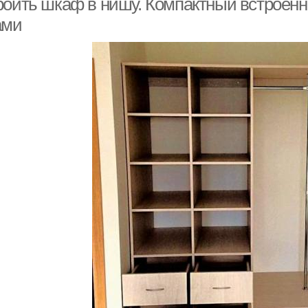
роить шкаф в нишу. Компактный встроен
ами