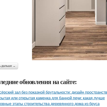
ь дальше →
ледние обновления на сайте:
сёрский зал без показной брутальности: дизайн пространств
рытая или открытая каменка для банной печи: какая лучше
овные этапы строительства деревянного дома из бруса