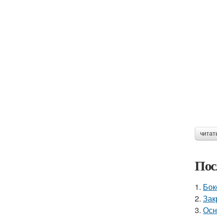
читат
Пос
1.
Бок
2.
Зак
3.
Осн