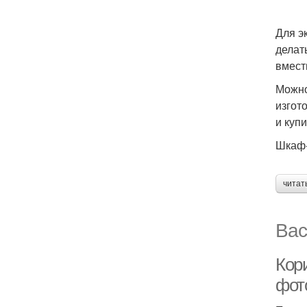
Для э
делат
вмест
Можно
изгот
и куп
Шкаф-
читат
Вас
Кори
фот