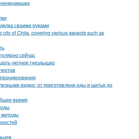
я начинающих
лки
оделка своими руками
e city of Chita, covering various aspects such as
ть
пулярно сейчас
здать уютное гнездышко
пертов
о проникновения
лезными видео: от приготовлени еды и шитья до
айшее время
тоды
е методы
хностей
льцев