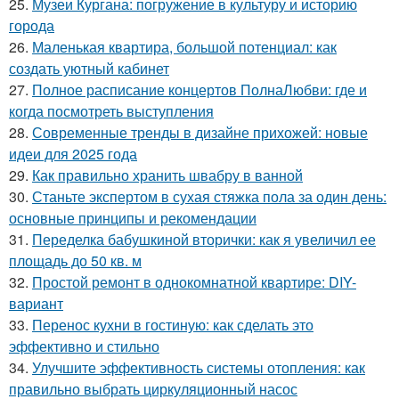
25.
Музеи Кургана: погружение в культуру и историю
города
26.
Маленькая квартира, большой потенциал: как
создать уютный кабинет
27.
Полное расписание концертов ПолнаЛюбви: где и
когда посмотреть выступления
28.
Современные тренды в дизайне прихожей: новые
идеи для 2025 года
29.
Как правильно хранить швабру в ванной
30.
Станьте экспертом в сухая стяжка пола за один день:
основные принципы и рекомендации
31.
Переделка бабушкиной вторички: как я увеличил ее
площадь до 50 кв. м
32.
Простой ремонт в однокомнатной квартире: DIY-
вариант
33.
Перенос кухни в гостиную: как сделать это
эффективно и стильно
34.
Улучшите эффективность системы отопления: как
правильно выбрать циркуляционный насос