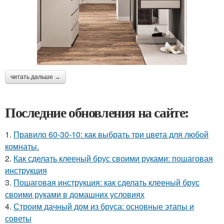
читать дальше →
Последние обновления на сайте:
1.
Правило 60-30-10: как выбрать три цвета для любой
комнаты.
2.
Как сделать клееный брус своими руками: пошаговая
инструкция
3.
Пошаговая инструкция: как сделать клееный брус
своими руками в домашних условиях
4.
Строим дачный дом из бруса: основные этапы и
советы