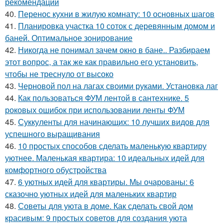
рекомендации
40.
Перенос кухни в жилую комнату: 10 основных шагов
41.
Планировка участка 10 соток с деревянным домом и
баней. Оптимальное зонирование
42.
Никогда не понимал зачем окно в бане.. Разбираем
этот вопрос, а так же как правильно его установить,
чтобы не треснуло от высоко
43.
Черновой пол на лагах своими руками. Установка лаг
44.
Как пользоваться ФУМ лентой в сантехнике. 5
роковых ошибок при использовании ленты ФУМ
45.
Суккуленты для начинающих: 10 лучших видов для
успешного выращивания
46.
10 простых способов сделать маленькую квартиру
уютнее. Маленькая квартира: 10 идеальных идей для
комфортного обустройства
47.
6 уютных идей для квартиры. Мы очарованы: 6
сказочно уютных идей для маленьких квартир
48.
Советы для уюта в доме. Как сделать свой дом
красивым: 9 простых советов для создания уюта