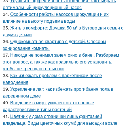
33.
Улучшите эффективность отопления: как выбрать
оптимальный циркуляционный насос
34.
Особенности работы насосов циркуляции и их
влияние на высоту подъема воды
35.
Жить в комфорте: Двушка 50 м² в Бутово для семьи с
двумя детьми
36.
Однокомнатная квартира с детской. Способы
зонирования комнаты
37.
Никогда не понимал зачем окно в бане.. Разбираем
этот вопрос, а так же как правильно его установить,
чтобы не треснуло от высоко
38.
Как избежать проблем с паркетником после
наводнения
39.
Укрепление лаг: как избежать прогибания пола в
деревянном доме
40.
Введение в мир суккулентов: основные
характеристики и типы растений
41.
Цветник у дома ограничен лишь фантазией
владельца. Виды цветочных клумб для высадки возле