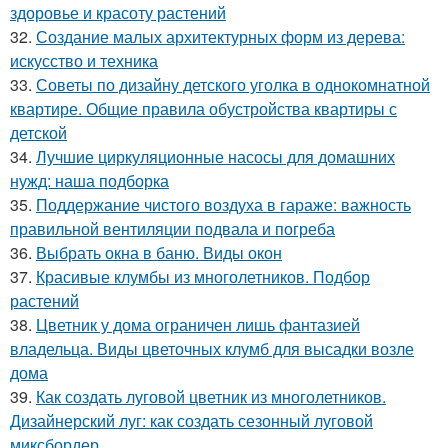
здоровье и красоту растений
32.
Создание малых архитектурных форм из дерева:
искусство и техника
33.
Советы по дизайну детского уголка в однокомнатной
квартире. Общие правила обустройства квартиры с
детской
34.
Лучшие циркуляционные насосы для домашних
нужд: наша подборка
35.
Поддержание чистого воздуха в гараже: важность
правильной вентиляции подвала и погреба
36.
Выбрать окна в баню. Виды окон
37.
Красивые клумбы из многолетников. Подбор
растений
38.
Цветник у дома ограничен лишь фантазией
владельца. Виды цветочных клумб для высадки возле
дома
39.
Как создать луговой цветник из многолетников.
Дизайнерский луг: как создать сезонный луговой
миксбордер