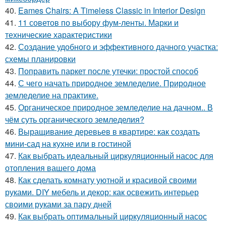
40.
Eames Chairs: A Timeless Classic in Interior Design
41.
11 советов по выбору фум-ленты. Марки и
технические характеристики
42.
Создание удобного и эффективного дачного участка:
схемы планировки
43.
Поправить паркет после утечки: простой способ
44.
С чего начать природное земледелие. Природное
земледелие на практике.
45.
Органическое природное земледелие на дачном.. В
чём суть органического земледелия?
46.
Выращивание деревьев в квартире: как создать
мини-сад на кухне или в гостиной
47.
Как выбрать идеальный циркуляционный насос для
отопления вашего дома
48.
Как сделать комнату уютной и красивой своими
руками. DIY мебель и декор: как освежить интерьер
своими руками за пару дней
49.
Как выбрать оптимальный циркуляционный насос