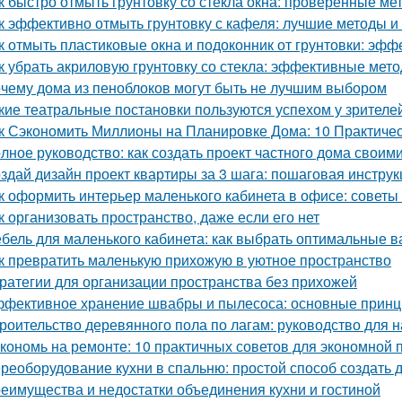
к быстро отмыть грунтовку со стекла окна: проверенные ме
к эффективно отмыть грунтовку с кафеля: лучшие методы и
к отмыть пластиковые окна и подоконник от грунтовки: эф
к убрать акриловую грунтовку со стекла: эффективные мет
чему дома из пеноблоков могут быть не лучшим выбором
кие театральные постановки пользуются успехом у зрителе
к Сэкономить Миллионы на Планировке Дома: 10 Практиче
лное руководство: как создать проект частного дома своим
здай дизайн проект квартиры за 3 шага: пошаговая инструк
к оформить интерьер маленького кабинета в офисе: советы
к организовать пространство, даже если его нет
бель для маленького кабинета: как выбрать оптимальные 
к превратить маленькую прихожую в уютное пространство
ратегии для организации пространства без прихожей
фективное хранение швабры и пылесоса: основные прин
роительство деревянного пола по лагам: руководство для
кономь на ремонте: 10 практичных советов для экономной
реоборудование кухни в спальню: простой способ создать 
еимущества и недостатки объединения кухни и гостиной