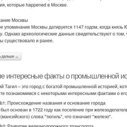
ия, которые happened в Москве.
ание Москвы
е упоминание Москвы датируется 1147 годом, когда князь Ю
у. Однако археологические данные свидетельствуют о том,
ы существовало и ранее.
ь дальше →
ие интересные факты о промышленной ис
й Тагил – это город с богатой промышленной историей, кот
те познакомимся с некоторыми интересными фактами о е
№1: Происхождение названия и основание города
 был основан в 1722 году как поселение при железоделател
(мансийского) слова "тюгиль", что означает "железо".
№2: Развитие железнодорожного транспорта