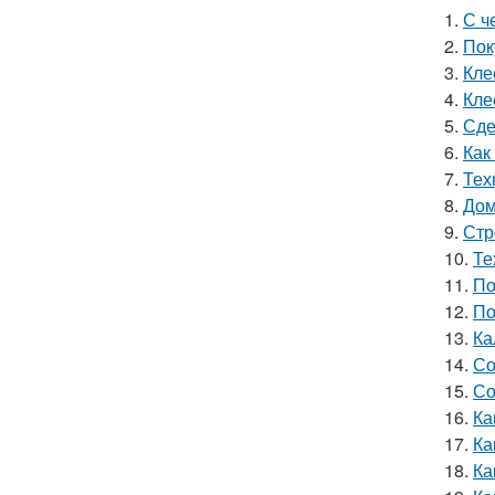
1.
С ч
2.
Пок
3.
Кле
4.
Кле
5.
Сде
6.
Как
7.
Тех
8.
Дом
9.
Стр
10.
Те
11.
По
12.
По
13.
Ка
14.
Со
15.
Со
16.
Ка
17.
Ка
18.
Ка