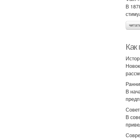
В 187
стиму
читат
Как
Истор
Новок
рассм
Ранни
В нач
предп
Совет
В сов
приве
Совре