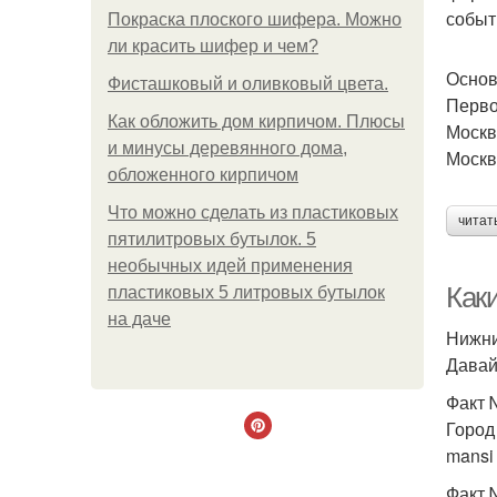
событ
Покраска плоского шифера. Можно
ли красить шифер и чем?
Основ
Фисташковый и оливковый цвета.
Перво
Как обложить дом кирпичом. Плюсы
Москв
и минусы деревянного дома,
Москв
обложенного кирпичом
Что можно сделать из пластиковых
читат
пятилитровых бутылок. 5
необычных идей применения
Как
пластиковых 5 литровых бутылок
на даче
Нижни
Давай
Факт 
Город
mansi 
Факт 