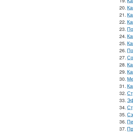
19.
Ка
20.
Ка
21.
Ка
22.
Ка
23.
По
24.
Ка
25.
Ка
26.
По
27.
Со
28.
Ка
29.
Ка
30.
Ме
31.
Ка
32.
Ст
33.
Эф
34.
Ст
35.
Сэ
36.
Пе
37.
Пр