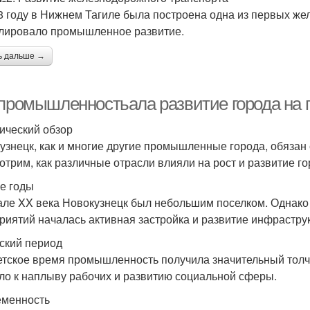
8 году в Нижнем Тагиле была построена одна из первых жел
лировало промышленное развитие.
ь дальше →
 промышленностьала развитие города на 
ический обзор
узнецк, как и многие другие промышленные города, обяза
отрим, как различные отрасли влияли на рост и развитие го
е годы
але XX века Новокузнецк был небольшим поселком. Однак
риятий началась активная застройка и развитие инфрастру
ский период
етское время промышленность получила значительный толч
ло к наплыву рабочих и развитию социальной сферы.
менность