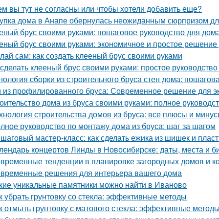
ем вы тут не согласны или чтобы хотели добавить еще?
упка дома в Анапе обернулась неожиданным сюрпризом дл
еный брус своими руками: пошаговое руководство для дом
еный брус своими руками: экономичное и простое решение
лай сам: как создать клееный брус своими руками
 сделать клееный брус своими руками: простое руководств
нология сборки из строительного бруса стен дома: пошагов
 из профилированного бруса: Современное решение для э
оительство дома из бруса своими руками: полное руководс
хнология строительства домов из бруса: все плюсы и мину
лное руководство по монтажу дома из бруса: шаг за шагом
шаговый мастер-класс: как сделать ежика из шишек и плас
лендарь концертов Линды в Новосибирске: даты, места и б
временные тенденции в планировке загородных домов и к
временные решения для интерьера вашего дома
кие уникальные памятники можно найти в Иваново
к убрать грунтовку со стекла: эффективные методы
к отмыть грунтовку с матового стекла: эффективные методы