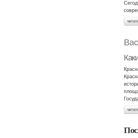
Сегод
совре
читат
Вас
Как
Красн
Красн
истор
площа
Госуд
читат
Пос