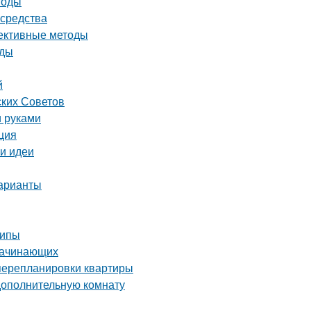
тоды
 средства
фективные методы
оды
й
ских Советов
и руками
ция
 и идеи
варианты
ципы
 начинающих
 перепланировки квартиры
дополнительную комнату