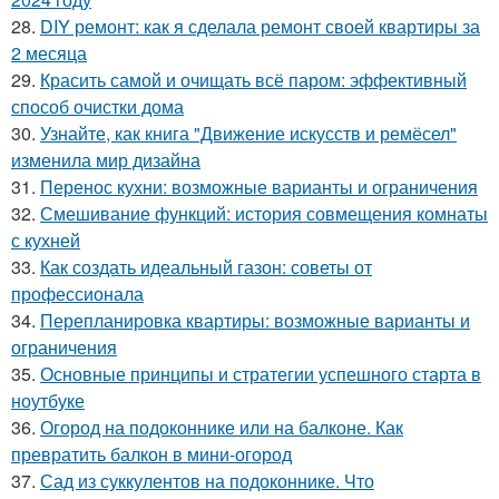
28.
DIY ремонт: как я сделала ремонт своей квартиры за
2 месяца
29.
Красить самой и очищать всё паром: эффективный
способ очистки дома
30.
Узнайте, как книга "Движение искусств и ремёсел"
изменила мир дизайна
31.
Перенос кухни: возможные варианты и ограничения
32.
Смешивание функций: история совмещения комнаты
с кухней
33.
Как создать идеальный газон: советы от
профессионала
34.
Перепланировка квартиры: возможные варианты и
ограничения
35.
Основные принципы и стратегии успешного старта в
ноутбуке
36.
Огород на подоконнике или на балконе. Как
превратить балкон в мини-огород
37.
Сад из суккулентов на подоконнике. Что