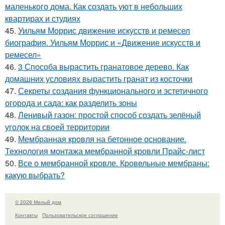
маленького дома. Как создать уют в небольших
квартирах и студиях
45.
Уильям Моррис движение искусств и ремесел
биография. Уильям Моррис и «Движение искусств и
ремесел»
46.
3 Способа вырастить гранатовое дерево. Как
домашних условиях вырастить гранат из косточки
47.
Секреты создания функционального и эстетичного
огорода и сада: как разделить зоны
48.
Ленивый газон: простой способ создать зелёный
уголок на своей территории
49.
Мембранная кровля на бетонное основание.
Технология монтажа мембранной кровли Прайс-лист
50.
Все о мембранной кровле. Кровельные мембраны:
какую выбрать?
© 2026 Милый дом
Контакты
Пользовательское соглашение