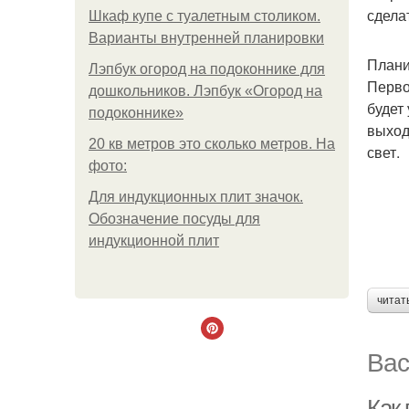
сдела
Шкаф купе с туалетным столиком.
Варианты внутренней планировки
Плани
Лэпбук огород на подоконнике для
Перво
дошкольников. Лэпбук «Огород на
будет
подоконнике»
выход
20 кв метров это сколько метров. На
свет.
фото:
Для индукционных плит значок.
Обозначение посуды для
индукционной плит
читат
Вас
Как 