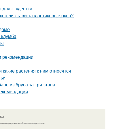
 для студентки
жно ли ставить пластиковые окна?
 доме
я клумба
ты
 и рекомендации
и какие растения к ним относятся
мьи
бане из бруса за три этапа
рекомендации
язь
решено при указании обратной гиперссылки.