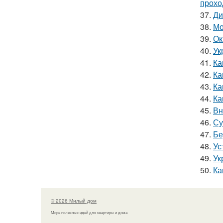
прохо
37.
Ди
38.
Мо
39.
Ок
40.
Ук
41.
Ка
42.
Ка
43.
Ка
44.
Ка
45.
Вн
46.
Су
47.
Бе
48.
Ус
49.
Ук
50.
Ка
© 2026 Милый дом
Море полезных идей для квартиры и дома