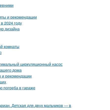
ревними
ипы и рекомендации
в 2024 году
мир дизайна
ой комнаты
ю
птимальный циркуляционный насос
вашего дома
ы и рекомендации
щих
ю погреба в гараже
риан. Детская для двух мальчиков — в