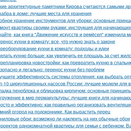
кие архитектурные памятники Кирова считаются самыми д
абра в доме: лучшие места для хранения
обное хранение инструментов для уборки: основные принц
монт квартиры своими руками: инструкция для начинающих 
найте, как книга "Движение искусств и ремёсел" изменила 
ренос кухни в комнату: все, что нужно знать о законе
реоборудование кухни в комнату: подходы и идеи
елать кухню больше: как увеличить ее площадь за счет жил
репланировка новостройки: как превратить кухню в спальн
зопасно и легально: перенос кухни без проблем
учшите эффективность системы отопления: как выбрать о
п-10 циркуляционных насосов России: лучшие модели для 
ладка пеноблока и облицовка кирпичом: основные принцип
гружение в мир пермакультуры: лучшие книги для начинаю
осто и эффективно: как правильно организовать вентиляци
мний огород на подоконнике. Как вырастить перец
ниловые обои: возможно ли наклеить на них обычные обои
проектов однокомнатной квартиры для семьи с ребенком. Ва