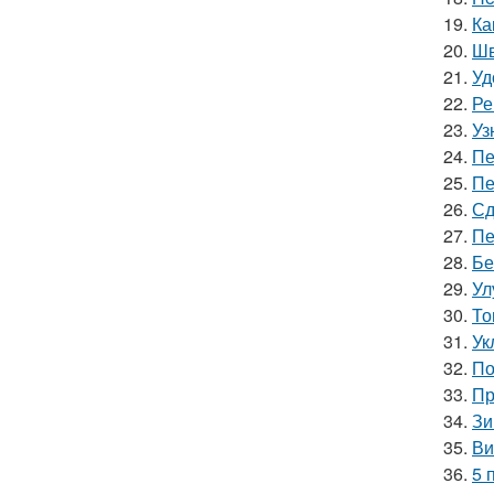
19.
Ка
20.
Шв
21.
Уд
22.
Ре
23.
Уз
24.
Пе
25.
Пе
26.
Сд
27.
Пе
28.
Бе
29.
Ул
30.
То
31.
Ук
32.
По
33.
Пр
34.
Зи
35.
Ви
36.
5 