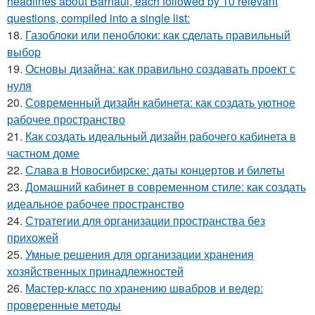
headlines about Barnaul, each followed by 10 relevant
questions, compiled into a single list:
18.
Газоблоки или пеноблоки: как сделать правильный
выбор
19.
Основы дизайна: как правильно создавать проект с
нуля
20.
Современный дизайн кабинета: как создать уютное
рабочее пространство
21.
Как создать идеальный дизайн рабочего кабинета в
частном доме
22.
Слава в Новосибирске: даты концертов и билеты
23.
Домашний кабинет в современном стиле: как создать
идеальное рабочее пространство
24.
Стратегии для организации пространства без
прихожей
25.
Умные решения для организации хранения
хозяйственных принадлежностей
26.
Мастер-класс по хранению швабров и ведер:
проверенные методы