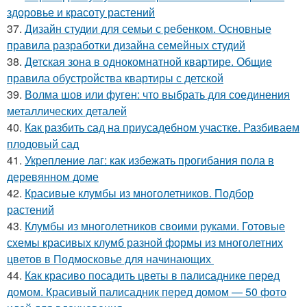
здоровье и красоту растений
37.
Дизайн студии для семьи с ребенком. Основные
правила разработки дизайна семейных студий
38.
Детская зона в однокомнатной квартире. Общие
правила обустройства квартиры с детской
39.
Волма шов или фуген: что выбрать для соединения
металлических деталей
40.
Как разбить сад на приусадебном участке. Разбиваем
плодовый сад
41.
Укрепление лаг: как избежать прогибания пола в
деревянном доме
42.
Красивые клумбы из многолетников. Подбор
растений
43.
Клумбы из многолетников своими руками. Готовые
схемы красивых клумб разной формы из многолетних
цветов в Подмосковье для начинающих
44.
Как красиво посадить цветы в палисаднике перед
домом. Красивый палисадник перед домом — 50 фото