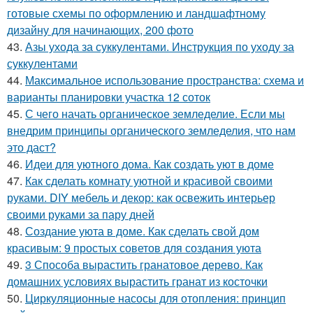
готовые схемы по оформлению и ландшафтному
дизайну для начинающих, 200 фото
43.
Азы ухода за суккулентами. Инструкция по уходу за
суккулентами
44.
Максимальное использование пространства: схема и
варианты планировки участка 12 соток
45.
С чего начать органическое земледелие. Если мы
внедрим принципы органического земледелия, что нам
это даст?
46.
Идеи для уютного дома. Как создать уют в доме
47.
Как сделать комнату уютной и красивой своими
руками. DIY мебель и декор: как освежить интерьер
своими руками за пару дней
48.
Создание уюта в доме. Как сделать свой дом
красивым: 9 простых советов для создания уюта
49.
3 Способа вырастить гранатовое дерево. Как
домашних условиях вырастить гранат из косточки
50.
Циркуляционные насосы для отопления: принцип