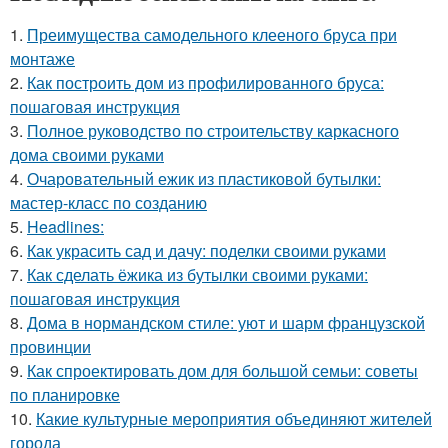
1.
Преимущества самодельного клееного бруса при
монтаже
2.
Как построить дом из профилированного бруса:
пошаговая инструкция
3.
Полное руководство по строительству каркасного
дома своими руками
4.
Очаровательный ежик из пластиковой бутылки:
мастер-класс по созданию
5.
Headlines:
6.
Как украсить сад и дачу: поделки своими руками
7.
Как сделать ёжика из бутылки своими руками:
пошаговая инструкция
8.
Дома в нормандском стиле: уют и шарм французской
провинции
9.
Как спроектировать дом для большой семьи: советы
по планировке
10.
Какие культурные мероприятия объединяют жителей
города